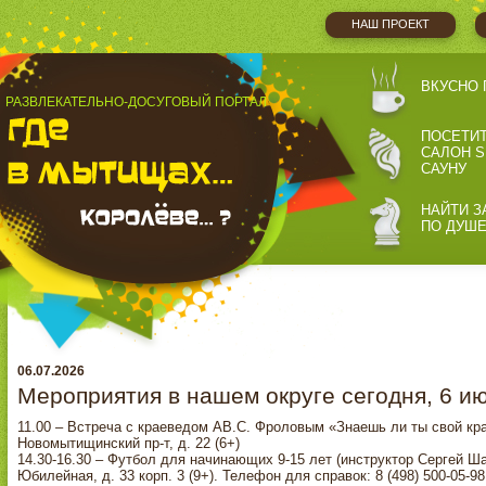
НАШ ПРОЕКТ
ВКУСНО 
РАЗВЛЕКАТЕЛЬНО-ДОСУГОВЫЙ ПОРТАЛ
ПОСЕТИ
САЛОН S
САУНУ
НАЙТИ З
ПО ДУШ
06.07.2026
Мероприятия в нашем округе сегодня, 6 и
11.00 – Встреча с краеведом АВ.С. Фроловым «Знаешь ли ты свой кра
Новомытищинский пр-т, д. 22 (6+)
14.30-16.30 – Футбол для начинающих 9-15 лет (инструктор Сергей Ша
Юбилейная, д. 33 корп. 3 (9+). Телефон для справок: 8 (498) 500-05-98