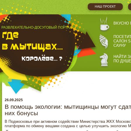
НАШ ПРОЕКТ
ВКУСНО 
РАЗВЛЕКАТЕЛЬНО-ДОСУГОВЫЙ ПОРТАЛ
ПОСЕТИ
САЛОН S
САУНУ
НАЙТИ З
ПО ДУШ
26.09.2025
В помощь экологии: мытищинцы могут сдат
них бонусы
В Подмосковье при активном содействии Министерства ЖКХ Московско
платформа по обмену вещами создана с целью улучшить экологию М