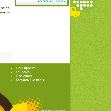
расписание и анонсы
гда на
довой
Наш проект
Реклама
Disclaimer
е
Казуальные игры
Разработка, создание,