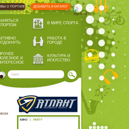
ВЫ О ПОРТАЛЕ
ДОБАВИТЬ В КАТАЛОГ
ЗАНЯТЬСЯ
В МИРЕ СПОРТА
СПОРТОМ
АКТИВНО
РАБОТА В
ОТДОХНУТЬ
ГОРОДЕ
ПРОЧЕЕ
КУЛЬТУРА И
ПОЛЕЗНОЕ И
ИСКУССТВО
ИНТЕРЕСНОЕ
 всех
КИНО
|
PARTY