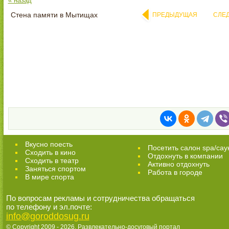
« назад
Стена памяти в Мытищах
ПРЕДЫДУЩАЯ
СЛЕ
Вкусно поесть
Посетить салон spa/сау
Сходить в кино
Отдохнуть в компании
Cходить в театр
Активно отдохнуть
Заняться спортом
Работа в городе
В мире спорта
По вопросам рекламы и сотрудничества обращаться
по телефону и эл.почте:
info@goroddosug.ru
© Copyright 2009 - 2026,
Развлекательно-досуговый портал