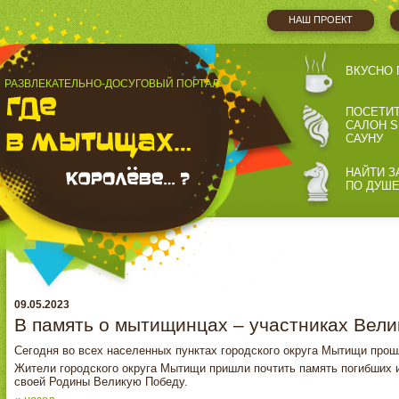
НАШ ПРОЕКТ
ВКУСНО 
РАЗВЛЕКАТЕЛЬНО-ДОСУГОВЫЙ ПОРТАЛ
ПОСЕТИ
САЛОН S
САУНУ
НАЙТИ З
ПО ДУШ
09.05.2023
В память о мытищинцах – участниках Вел
Сегодня во всех населенных пунктах городского округа Мытищи прош
Жители городского округа Мытищи пришли почтить память погибших и
своей Родины Великую Победу.