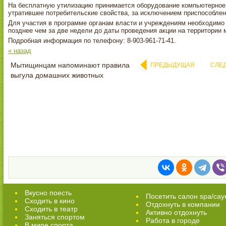
На бесплатную утилизацию принимается оборудование компьютерное, 
утратившее потребительские свойства, за исключением приспособле
Для участия в программе органам власти и учреждениям необходимо з
позднее чем за две недели до даты проведения акции на территории 
Подробная информация по телефону: 8-903-961-71-41.
« назад
Мытищинцам напоминают правила
ПРЕДЫДУЩАЯ
СЛЕ
выгула домашних животных
Вкусно поесть
Посетить салон spa/сау
Сходить в кино
Отдохнуть в компании
Cходить в театр
Активно отдохнуть
Заняться спортом
Работа в городе
В мире спорта