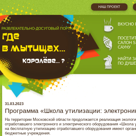
НАШ ПРОЕКТ
ВКУСНО 
РАЗВЛЕКАТЕЛЬНО-ДОСУГОВЫЙ ПОРТАЛ
ПОСЕТИ
САЛОН S
САУНУ
НАЙТИ З
ПО ДУШ
31.03.2023
Программа «Школа утилизации: электрони
На территории Московской области продолжается реализация эколог
отработавшего электронного и электрического оборудования «Школа 
на бесплатную утилизацию отработавшего оборудования имеют орган
бюджетные учреждения.