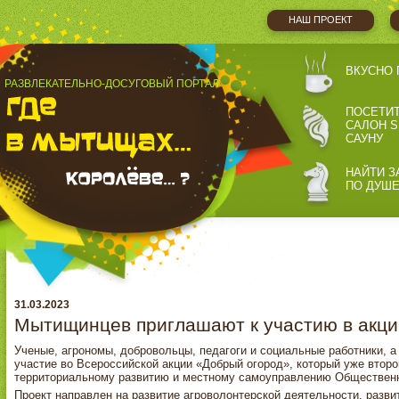
НАШ ПРОЕКТ
ВКУСНО 
РАЗВЛЕКАТЕЛЬНО-ДОСУГОВЫЙ ПОРТАЛ
ПОСЕТИ
САЛОН S
САУНУ
НАЙТИ З
ПО ДУШ
31.03.2023
Мытищинцев приглашают к участию в акци
Ученые, агрономы, добровольцы, педагоги и социальные работники, а
участие во Всероссийской акции «Добрый огород», который уже второ
территориальному развитию и местному самоуправлению Обществен
Проект направлен на развитие агроволонтерской деятельности, разви