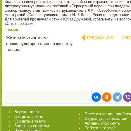
Кедрина на вечере «Кто говорит, что на войне не страшно, тот ничего
литературно-музыкальной гостиной «Серебряный ворон» при поддержк
Эксперт-консультант комиссии, руководитель ЛМГ «Серебряный воро
мастерской «Слово», ученица школы № 8 Дарья Репина представили 
Для зрителей прозвучали стихи Юлии Друниной, фрагменты из воспо
«С тех вершин».
« назад
Жители Мытищ могут
ПРЕДЫДУЩАЯ
СЛЕ
проконсультироваться по качеству
товаров
Вкусно поесть
Посетить салон spa/сау
Сходить в кино
Отдохнуть в компании
Cходить в театр
Активно отдохнуть
Заняться спортом
Работа в городе
В мире спорта