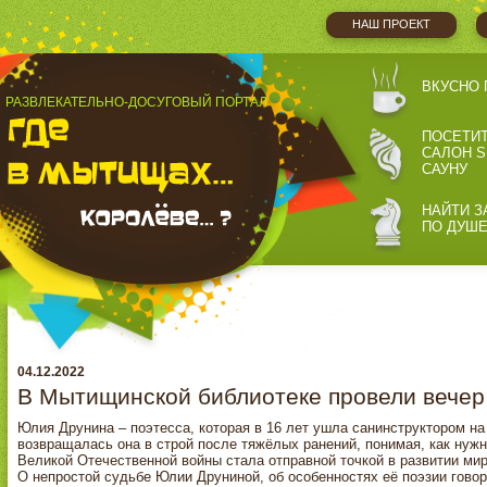
НАШ ПРОЕКТ
ВКУСНО 
РАЗВЛЕКАТЕЛЬНО-ДОСУГОВЫЙ ПОРТАЛ
ПОСЕТИ
САЛОН S
САУНУ
НАЙТИ З
ПО ДУШ
04.12.2022
В Мытищинской библиотеке провели вече
Юлия Друнина – поэтесса, которая в 16 лет ушла санинструктором на
возвращалась она в строй после тяжёлых ранений, понимая, как нужн
Великой Отечественной войны стала отправной точкой в развитии ми
О непростой судьбе Юлии Друниной, об особенностях её поэзии гово