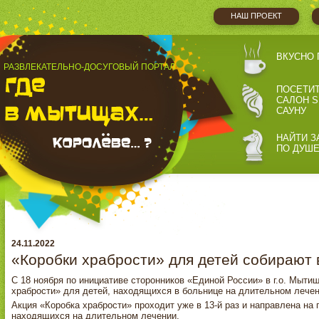
НАШ ПРОЕКТ
ВКУСНО 
РАЗВЛЕКАТЕЛЬНО-ДОСУГОВЫЙ ПОРТАЛ
ПОСЕТИ
САЛОН S
САУНУ
НАЙТИ З
ПО ДУШ
24.11.2022
«Коробки храбрости» для детей собирают 
С 18 ноября по инициативе сторонников «Единой России» в г.о. Мыт
храбрости» для детей, находящихся в больнице на длительном лечен
Акция «Коробка храбрости» проходит уже в 13-й раз и направлена на
находящихся на длительном лечении.