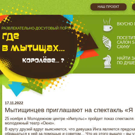
НАШ ПРОЕКТ
ВКУСНО 
РАЗВЛЕКАТЕЛЬНО-ДОСУГОВЫЙ ПОРТАЛ
ПОСЕТИ
САЛОН S
САУНУ
НАЙТИ З
ПО ДУШ
17.11.2022
Мытищинцев приглашают на спектакль «Я 
25 ноября в Молодежном центре «Импульс» пройдет показ спектакля 
молодежный театр «Окно».
В кругу друзей вдруг выясняется, что девушка Инга является предск
обращаться к ней за помощью и советом... Что из этого вышло – вы у