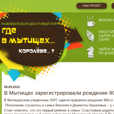
НАШ ПРОЕКТ
ВКУСНО 
РАЗВЛЕКАТЕЛЬНО-ДОСУГОВЫЙ ПОРТАЛ
ПОСЕТИ
САЛОН S
САУНУ
НАЙТИ З
ПО ДУШ
08.09.2022
В Мытищах зарегистрировали рождение 9
В Мытищинском управлении ЗАГС зарегистрировали рождение 900-го
Пополнение случилось в семье Василия и Даниеллы Архиповых – у с
Стоит отметить, что это первый ребенок в семье. Счастливым родит