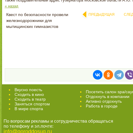
также поздравительный адрес губернатора Московской области А.Ю. 
« назад
Квест по безопасности провели
ПРЕДЫДУЩАЯ
СЛЕ
железнодорожники для
мытищинских гимназистов
Вкусно поесть
Посетить салон spa/сау
Сходить в кино
Отдохнуть в компании
Cходить в театр
Активно отдохнуть
Заняться спортом
Работа в городе
В мире спорта
По вопросам рекламы и сотрудничества обращаться
по телефону и эл.почте:
info@goroddosug.ru