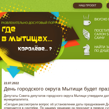
НАШ ПРОЕКТ
ВКУСНО 
РАЗВЛЕКАТЕЛЬНО-ДОСУГОВЫЙ ПОРТАЛ
ПОСЕТИ
САЛОН S
САУНУ
НАЙТИ З
ПО ДУШ
22.07.2022
День городского округа Мытищи будет пра
Депутаты Совета депутатов городского округа Мытищи утвердили да
муниципалитета.
«Сегодня рассмотрели вопрос об установлении даты празднования Дн
отмечается в сентябре. По нашему решению он проходит в первую суб