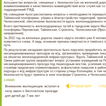
большинство вопросов, связанных с безопасностью на железной дорог
взаимопонимания и качественного взаимодействия всех служб как со 
подразделений РЖД.
На совещании были рассмотрены вопросы о необходимости перекрыти
Тайнинской платформах, уборка и благоустройство территорий, при
Челюскинской, обеспечение безопасности вдоль железнодорожного п
Всего протяженность железнодорожных путей в городском округе Мы
платформы Перловская, Тайнинская, Строитель, Челюскинская (Ярос
направления).
За 2022 год на железных дорогах нашего округа погибло уже 8 челове
появляются снова. А ведь основная причина смертности и тяжёлого 
пути.
По результатам заседания протокольно было поручено проработать в
несанкционированных проходов на ж/д, организовать проведение лек
на объектах железнодорожной инфраструктуры». Вдоль Тайнинской за
Также рабочая группа проработает вопрос установки ограждений на П
несанкционированного прохода под пешеходным мостом, усиления о
службам предписано отремонтировать асфальтовое покрытие в район
подходы к ж/д инфраструктуре со стороны улицы Колонцова, в том ч
безопасности будут приняты в зоне платформ Строитель и Челюскинс
« назад
Вниманию мытищинцев: вступил в
ПРЕДЫДУЩАЯ
СЛЕ
силу закон о бесплатном проезде
для детей до 7‑ми лет