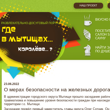
НАШ ПРОЕКТ
ВКУСНО 
РАЗВЛЕКАТЕЛЬНО-ДОСУГОВЫЙ ПОРТАЛ
ПОСЕТИ
САЛОН S
САУНУ
НАЙТИ З
ПО ДУШ
23.06.2022
О мерах безопасности на железных дорог
В администрации городского округа Мытищи прошло заседание рабоч
травматизма и повышению уровня безопасности граждан при нахожде
территории г.о. Мытищи.
Заседание провёл первый заместитель главы округа Олег Сотник. Он 