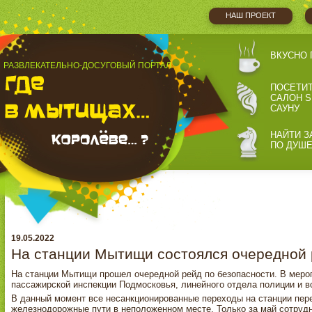
НАШ ПРОЕКТ
ВКУСНО 
РАЗВЛЕКАТЕЛЬНО-ДОСУГОВЫЙ ПОРТАЛ
ПОСЕТИ
САЛОН S
САУНУ
НАЙТИ З
ПО ДУШ
19.05.2022
На станции Мытищи состоялся очередной 
На станции Мытищи прошел очередной рейд по безопасности. В мероп
пассажирской инспекции Подмосковья, линейного отдела полиции и в
В данный момент все несанкционированные переходы на станции пере
железнодорожные пути в неположенном месте. Только за май сотруд