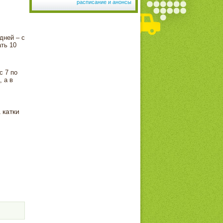
расписание и анонсы
дней – с
ать 10
с 7 по
 а в
 катки