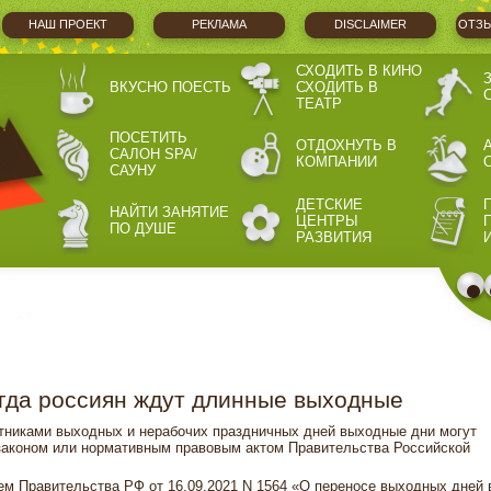
НАШ ПРОЕКТ
РЕКЛАМА
DISCLAIMER
ОТЗЫ
СХОДИТЬ В КИНО
ВКУСНО ПОЕСТЬ
СХОДИТЬ В
ТЕАТР
ПОСЕТИТЬ
ОТДОХНУТЬ В
САЛОН SPA/
КОМПАНИИ
САУНУ
ДЕТСКИЕ
НАЙТИ ЗАНЯТИЕ
ЦЕНТРЫ
ПО ДУШЕ
РАЗВИТИЯ
гда россиян ждут длинные выходные
тниками выходных и нерабочих праздничных дней выходные дни могут
законом или нормативным правовым актом Правительства Российской
ем Правительства РФ от 16.09.2021 N 1564 «О переносе выходных дней 