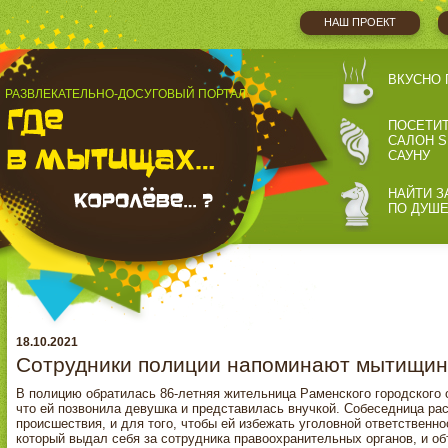
НАШ ПРОЕКТ
ВКУСНО 
РАЗВЛЕКАТЕЛЬНО-ДОСУГОВЫЙ ПОРТАЛ
ПОСЕТИ
САЛОН S
САУНУ
НАЙТИ З
ПО ДУШ
18.10.2021
Сотрудники полиции напоминают мытищин
В полицию обратилась 86-летняя жительница Раменского городского 
что ей позвонила девушка и представилась внучкой. Собеседница рас
происшествия, и для того, чтобы ей избежать уголовной ответственно
который выдал себя за сотрудника правоохранительных органов, и о