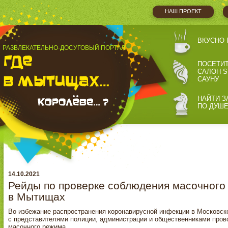
НАШ ПРОЕКТ
ВКУСНО 
РАЗВЛЕКАТЕЛЬНО-ДОСУГОВЫЙ ПОРТАЛ
ПОСЕТИ
САЛОН S
САУНУ
НАЙТИ З
ПО ДУШ
14.10.2021
Рейды по проверке соблюдения масочного
в Мытищах
Во избежание распространения коронавирусной инфекции в Московск
с представителями полиции, администрации и общественниками про
масочного режима.