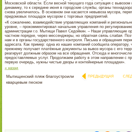
Московской области. Если весной текущего года ситуация с вывозо
динамику, то к середине июня в городские службы, органы технадзор
снова увеличилось. В основном они касаются невывоза мусора, переп
придомовых площадок мусором с торговых предприятий.
«К сожалению, взаимодействие управляющих компаний и регионально
уровне, – прокомментировал начальник управления по регулированию
администрации г.о. Мытищи Павел Седойкин. – Наши управляющие ор
частном порядке, через мессенджеры, но обратная связь слабая. По
нам и в органы государственного контроля. Письма и обращения пери
адресата. Как пример: одна из наших компаний сообщила оператору, ч
прежнему получает платёжные документы за вывоз мусора с его терр
реагирует должным образом на все обращения. Отсюда и многочисл
предоставляемых услуг. Продолжаем работу в этом направлении с пр
первую очередь, нужны чистые дворы и контейнерные площадки».
« назад
Мытищинский пляж благоустроили
ПРЕДЫДУЩАЯ
СЛЕ
кварцевым песком