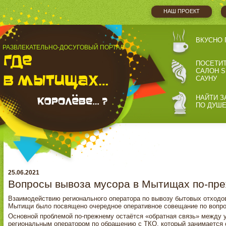
НАШ ПРОЕКТ
ВКУСНО 
РАЗВЛЕКАТЕЛЬНО-ДОСУГОВЫЙ ПОРТАЛ
ПОСЕТИ
САЛОН S
САУНУ
НАЙТИ З
ПО ДУШ
25.06.2021
Вопросы вывоза мусора в Мытищах по‑пр
Взаимодействию регионального оператора по вывозу бытовых отходо
Мытищи было посвящено очередное оперативное совещание по вопр
Основной проблемой по-прежнему остаётся «обратная связь» между
региональным оператором по обращению с ТКО, который занимается с