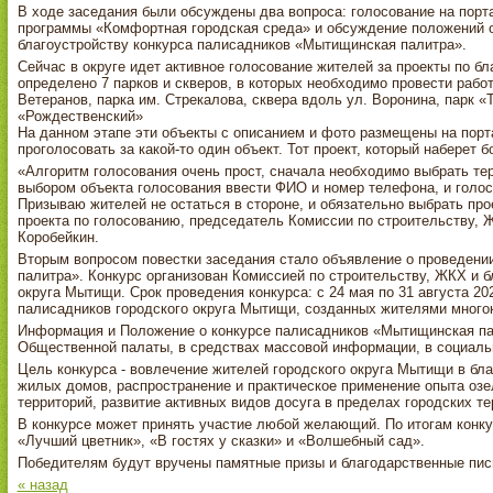
В ходе заседания были обсуждены два вопроса: голосование на пор
программы «Комфортная городская среда» и обсуждение положений о
благоустройству конкурса палисадников «Мытищинская палитра».
Сейчас в округе идет активное голосование жителей за проекты по б
определено 7 парков и скверов, в которых необходимо провести рабо
Ветеранов, парка им. Стрекалова, сквера вдоль ул. Воронина, парк «
«Рождественский»
На данном этапе эти объекты с описанием и фото размещены на пор
проголосовать за какой-то один объект. Тот проект, который наберет 
«Алгоритм голосования очень прост, сначала необходимо выбрать те
выбором объекта голосования ввести ФИО и номер телефона, и голос 
Призываю жителей не остаться в стороне, и обязательно выбрать прое
проекта по голосованию, председатель Комиссии по строительству, 
Коробейкин.
Вторым вопросом повестки заседания стало объявление о проведени
палитра». Конкурс организован Комиссией по строительству, ЖКХ и 
округа Мытищи. Срок проведения конкурса: с 24 мая по 31 августа 20
палисадников городского округа Мытищи, созданных жителями много
Информация и Положение о конкурсе палисадников «Мытищинская па
Общественной палаты, в средствах массовой информации, в социальн
Цель конкурса - вовлечение жителей городского округа Мытищи в бл
жилых домов, распространение и практическое применение опыта оз
территорий, развитие активных видов досуга в пределах городских те
В конкурсе может принять участие любой желающий. По итогам конку
«Лучший цветник», «В гостях у сказки» и «Волшебный сад».
Победителям будут вручены памятные призы и благодарственные пис
« назад