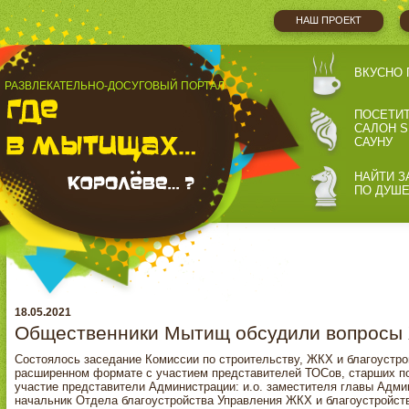
НАШ ПРОЕКТ
ВКУСНО 
РАЗВЛЕКАТЕЛЬНО-ДОСУГОВЫЙ ПОРТАЛ
ПОСЕТИ
САЛОН S
САУНУ
НАЙТИ З
ПО ДУШ
18.05.2021
Общественники Мытищ обсудили вопросы
Состоялось заседание Комиссии по строительству, ЖКХ и благоустр
расширенном формате с участием представителей ТОСов, старших по
участие представители Администрации: и.о. заместителя главы Адми
начальник Отдела благоустройства Управления ЖКХ и благоустройст