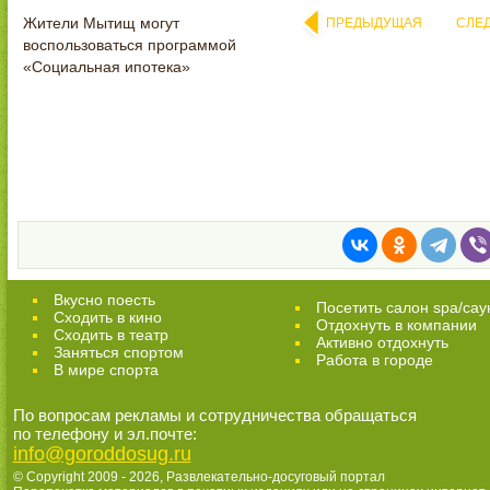
Жители Мытищ могут
ПРЕДЫДУЩАЯ
СЛЕ
воспользоваться программой
«Социальная ипотека»
Вкусно поесть
Посетить салон spa/сау
Сходить в кино
Отдохнуть в компании
Cходить в театр
Активно отдохнуть
Заняться спортом
Работа в городе
В мире спорта
По вопросам рекламы и сотрудничества обращаться
по телефону и эл.почте:
info@goroddosug.ru
© Copyright 2009 - 2026,
Развлекательно-досуговый портал