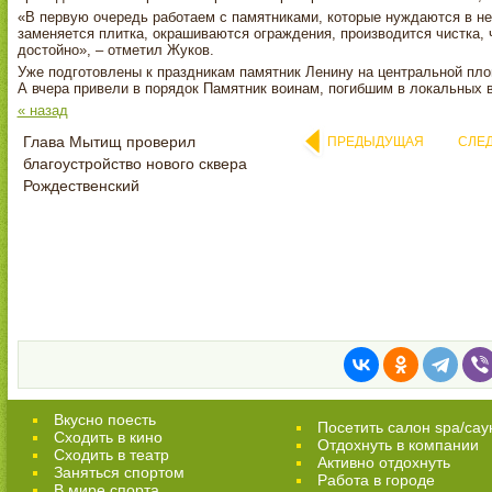
«В первую очередь работаем с памятниками, которые нуждаются в н
заменяется плитка, окрашиваются ограждения, производится чистка
достойно», – отметил Жуков.
Уже подготовлены к праздникам памятник Ленину на центральной пл
А вчера привели в порядок Памятник воинам, погибшим в локальных в
« назад
Глава Мытищ проверил
ПРЕДЫДУЩАЯ
СЛЕ
благоустройство нового сквера
Рождественский
Вкусно поесть
Посетить салон spa/сау
Сходить в кино
Отдохнуть в компании
Cходить в театр
Активно отдохнуть
Заняться спортом
Работа в городе
В мире спорта