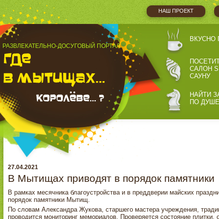
НАШ ПРОЕКТ
ВКУСНО 
РАЗВЛЕКАТЕЛЬНО-ДОСУГОВЫЙ ПОРТАЛ
ПОСЕТИ
САЛОН S
САУНУ
НАЙТИ З
ПО ДУШ
27.04.2021
В Мытищах приводят в порядок памятники
В рамках месячника благоустройства и в преддверии майских праздн
порядок памятники Мытищ.
По словам Александра Жукова, старшего мастера учреждения, традиц
проводится мониторинг мемориалов. Проверяется состояние плитки, 