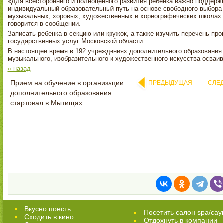
«Для всестороннего и полноценного развития ребенка важно поддержи
индивидуальный образовательный путь на основе свободного выбора 
музыкальных, хоровых, художественных и хореографических школах р
говорится в сообщении.
Записать ребенка в секцию или кружок, а также изучить перечень пр
государственных услуг Московской области.
В настоящее время в 192 учреждениях дополнительного образования
музыкального, изобразительного и художественного искусства осваи
« назад
Прием на обучение в организации
ПРЕДЫДУЩАЯ
СЛЕ
дополнительного образования
стартовал в Мытищах
Вкусно поесть
Посетить салон spa/сау
Сходить в кино
Отдохнуть в компании