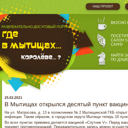
НАШ ПРОЕКТ
ВКУСНО 
РАЗВЛЕКАТЕЛЬНО-ДОСУГОВЫЙ ПОРТАЛ
ПОСЕТИ
САЛОН S
САУНУ
НАЙТИ З
ПО ДУШ
25.02.2021
В Мытищах открылся десятый пункт вакци
На ул. Матросова, д. 13 в поликлинике № 2 Мытищинской ГКБ открыт
инфекции. Таким образом, в городском округе Мытищи теперь 10 пунк
Во всех пунктах прививка делается вакциной «Спутник V». Перед вак
предмет противопоказаний. Предварительную запись можно осуществ