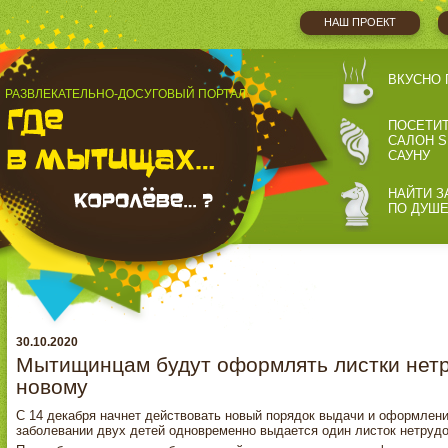
НАШ ПРОЕКТ
ВКУСНО 
РАЗВЛЕКАТЕЛЬНО-ДОСУГОВЫЙ ПОРТАЛ
ПОСЕТИ
САЛОН S
САУНУ
НАЙТИ З
ПО ДУШ
30.10.2020
Мытищинцам будут оформлять листки нетр
новому
С 14 декабря начнет действовать новый порядок выдачи и оформлени
заболевании двух детей одновременно выдается один листок нетрудо