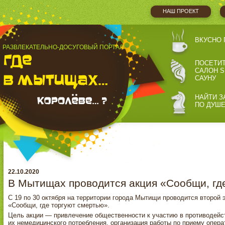
НАШ ПРОЕКТ
ВКУСНО 
РАЗВЛЕКАТЕЛЬНО-ДОСУГОВЫЙ ПОРТАЛ
ПОСЕТИ
САЛОН S
САУНУ
НАЙТИ З
ПО ДУШ
22.10.2020
В Мытищах проводится акция «Сообщи, гд
С 19 по 30 октября на территории города Мытищи проводится второй
«Сообщи, где торгуют смертью».
Цель акции — привлечение общественности к участию в противодейст
их немедицинского потребления, организация работы по приему опер