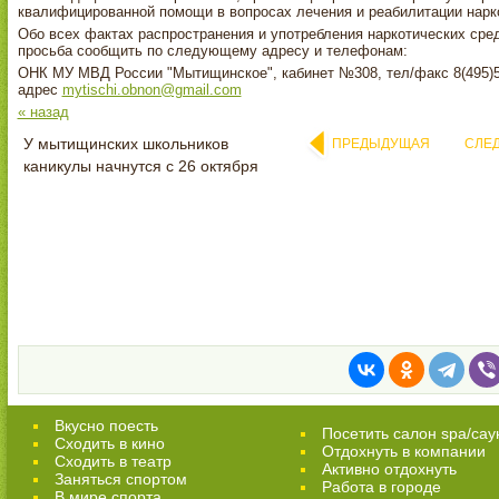
квалифицированной помощи в вопросах лечения и реабилитации нарк
Обо всех фактах распространения и употребления наркотических сре
просьба сообщить по следующему адресу и телефонам:
ОНК МУ МВД России "Мытищинское", кабинет №308, тел/факс 8(495)5
адрес
mytischi.obnon@gmail.com
« назад
У мытищинских школьников
ПРЕДЫДУЩАЯ
СЛЕ
каникулы начнутся с 26 октября
Вкусно поесть
Посетить салон spa/сау
Сходить в кино
Отдохнуть в компании
Cходить в театр
Активно отдохнуть
Заняться спортом
Работа в городе
В мире спорта