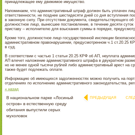
принадлежащее ему движимое имущество.
Напоминаем, что административный штраф должен быть уплачен лиц
ответственности, не позднее шестидесяти дней со дня вступления п
в законную силу. При отсутствии документа, свидетельствующего об у
должностное лицо, вынесшее постановление, в течение десяти суток 
приставу – исполнителю для взыскания суммы в порядке, предусмо
Кроме того, должностное лицо государственной инспекции безопасно
административном правонарушении, предусмотренном ч.1 ст.20.25 КР
в суд.
В соответствии с частью 1 статьи 20.25 КРФ об АП, неуплата админ
АП влечет наложение административного штрафа в двукратном разм
но не менее одной тысячи рублей либо административный арест на с
также будет подлежать оплате.
Информацию об имеющихся задолженностях можно получить на пор
отделениях по исполнению административного законодательства, ре
« назад
В национальном парке «Лосиный
ПРЕДЫДУЩАЯ
СЛЕ
остров» в естественную среду
обитания выпустили серых
мухоловок