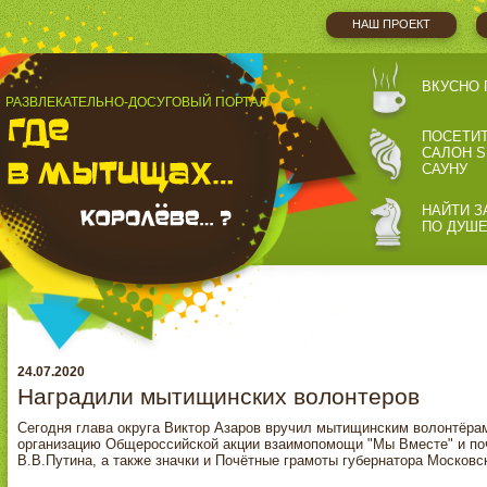
НАШ ПРОЕКТ
ВКУСНО 
РАЗВЛЕКАТЕЛЬНО-ДОСУГОВЫЙ ПОРТАЛ
ПОСЕТИ
САЛОН S
САУНУ
НАЙТИ З
ПО ДУШ
24.07.2020
Наградили мытищинских волонтеров
Сегодня глава округа Виктор Азаров вручил мытищинским волонтёра
организацию Общероссийской акции взаимопомощи "Мы Вместе" и поч
В.В.Путина, а также значки и Почётные грамоты губернатора Моско