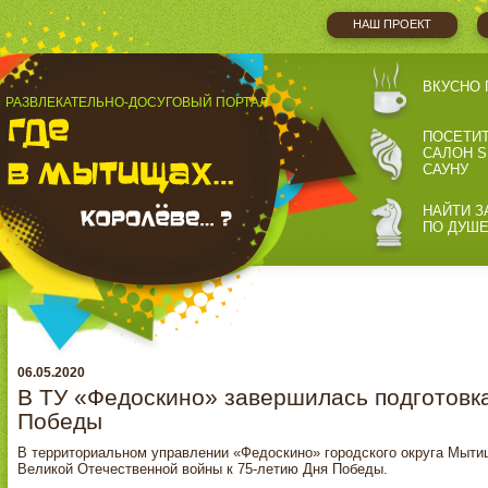
НАШ ПРОЕКТ
ВКУСНО 
РАЗВЛЕКАТЕЛЬНО-ДОСУГОВЫЙ ПОРТАЛ
ПОСЕТИ
САЛОН S
САУНУ
НАЙТИ З
ПО ДУШ
06.05.2020
В ТУ «Федоскино» завершилась подготовка
Победы
В территориальном управлении «Федоскино» городского округа Мыти
Великой Отечественной войны к 75-летию Дня Победы.