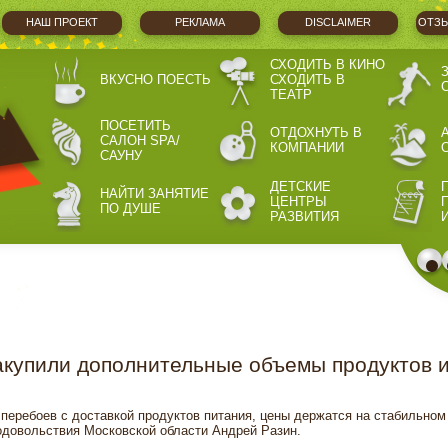
НАШ ПРОЕКТ
РЕКЛАМА
DISCLAIMER
ОТЗЫ
СХОДИТЬ В КИНО
ВКУСНО ПОЕСТЬ
СХОДИТЬ В
ТЕАТР
ПОСЕТИТЬ
ОТДОХНУТЬ В
САЛОН SPA/
КОМПАНИИ
САУНУ
ДЕТСКИЕ
НАЙТИ ЗАНЯТИЕ
ЦЕНТРЫ
ПО ДУШЕ
РАЗВИТИЯ
купили дополнительные объемы продуктов 
перебоев с доставкой продуктов питания, цены держатся на стабильном
одовольствия Московской области Андрей Разин.