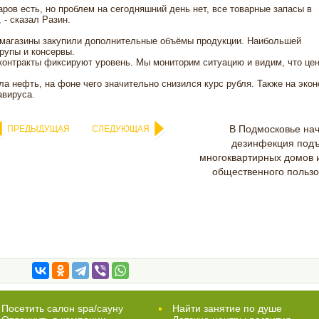
аров есть, но проблем на сегодняшний день нет, все товарные запасы в
- сказал Разин.
а магазины закупили дополнительные объёмы продукции. Наибольшей
рупы и консервы.
 контракты фиксируют уровень. Мы мониторим ситуацию и видим, что це
а нефть, на фоне чего значительно снизился курс рубля. Также на эко
авируса.
В Подмосковье на
ПРЕДЫДУЩАЯ
СЛЕДУЮЩАЯ
дезинфекция подъ
многоквартирных домов 
общественного польз
Посетить салон spa/сауну
Найти занятие по душе