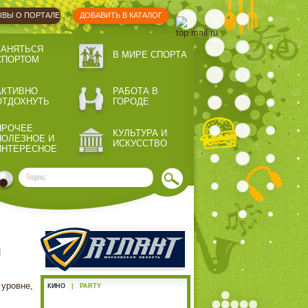
ВЫ О ПОРТАЛЕ
ДОБАВИТЬ В КАТАЛОГ
ЗАНЯТЬСЯ
В МИРЕ СПОРТА
СПОРТОМ
АКТИВНО
РАБОТА В
ОТДОХНУТЬ
ГОРОДЕ
ПРОЧЕЕ
КУЛЬТУРА И
ПОЛЕЗНОЕ И
ИСКУССТВО
ИНТЕРЕСНОЕ
и
 уровне,
КИНО
|
PARTY