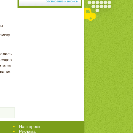
расписание и анонсы
ны
номику
чалась
ездов
и мест
ования
Наш проект
Реклама