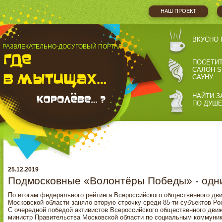
НАШ ПРОЕКТ
ВКУСНО 
РАЗВЛЕКАТЕЛЬНО-ДОСУГОВЫЙ ПОРТАЛ
ПОСЕТИ
САЛОН S
САУНУ
НАЙТИ З
ПО ДУШ
25.12.2019
Подмосковные «Волонтёры Победы» - одни
По итогам федерального рейтинга Всероссийского общественного дв
Московской области заняло вторую строчку среди 85-ти субъектов Ро
С очередной победой активистов Всероссийского общественного дв
министр Правительства Московской области по социальным коммуник