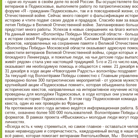
- одни из лучших в своём деле по всей России. Вы осуществляете б
ветеранов в Подмосковье, выполняете работу по патриотическому во
форуме «Я - гражданин Подмосковья», так и в повседневной жизни, 
Отечественной войне. Сейчас много говорят о фальсификации истори
историю и чтите подвиг своих дедов и прадедов. Спасибо вам за ваш
летия Победы в Великой Отечественной войне. Запланировано больш
предстоит много работы. Успехов в новых свершениях на благо жител
На данный момент «Волонтёры Победы» Московской области - больш
к истории своей Родины молодых людей. Силами Подмосковного отде
проектов, направленных на сохранение памяти о Великой Отечествен
«Волонтёры Победы» Московской области оказывают адресную помощь
навестили ветеранов Великой Отечественной войны, среди которых и 
блокадного Ленинграда, и пожилые люди, на чьи детские годы выпал
живёт рядом» стала уже настоящей традицией. 5-го и 21-го число к
оказывают им необходимую помощь и общаются с ними. 21 декабря мо
31 декабря в ходе акции «Новогодняя Радость» волонтёры поздравят
За текущий год Волонтёрами Победы совместно с Главным управлен
проведено более 300 патриотических мероприятий - от уроков мужес
крупнейшей акции «Подмосковье помнит», которая объединила более 1
исторических квестов, направленных на интерактивное изучение ист
проведены для молодёжи Подмосковья, в ходе которых они узнали не
конкретно историю Подмосковья. В этом году Подмосковная команда
квеста, один из них проведён во Франции.
На протяжении всего года активно ведётся информационная работа. 
сетях, охвачено более 500 000 пользователей. Волонтёрами Победы а
форматов. В рамках проекта «#Выскажись» молодые люди могут поде
личностях.
«Всегда есть к чему стремиться, но самое главное - оставаться чел
ваше неравнодушие и сопричастность, каждодневный вклад в наше об
всё равно, которая помогает ветеранам #нетолько9мая, Мы - Волонт