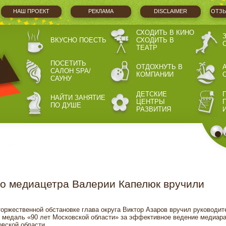
НАШ ПРОЕКТ
РЕКЛАМА
DISCLAIMER
ОТЗЫ
СХОДИТЬ В КИНО
ВКУСНО ПОЕСТЬ
СХОДИТЬ В
ТЕАТР
ПОСЕТИТЬ
ОТДОХНУТЬ В
САЛОН SPA/
КОМПАНИИ
САУНУ
ДЕТСКИЕ
НАЙТИ ЗАНЯТИЕ
ЦЕНТРЫ
ПО ДУШЕ
РАЗВИТИЯ
о медиацетра Валерии Капелюк вручили
торжественной обстановке глава округа Виктор Азаров вручил руководи
медаль «90 лет Московской области» за эффективное ведение медиара
вской области.