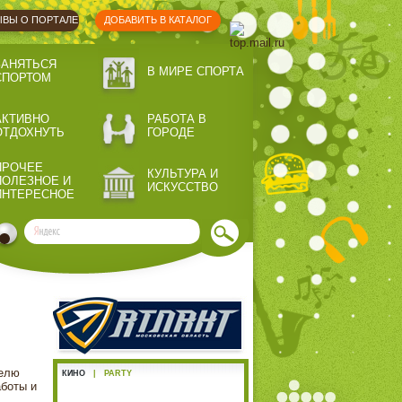
ВЫ О ПОРТАЛЕ
ДОБАВИТЬ В КАТАЛОГ
ЗАНЯТЬСЯ
В МИРЕ СПОРТА
СПОРТОМ
АКТИВНО
РАБОТА В
ОТДОХНУТЬ
ГОРОДЕ
ПРОЧЕЕ
КУЛЬТУРА И
ПОЛЕЗНОЕ И
ИСКУССТВО
ИНТЕРЕСНОЕ
телю
КИНО
|
PARTY
боты и