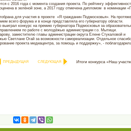
ся с 2016 года с момента создания проекта. По рейтингу эффективност
 оценена в зелёной зоне, а 2017 году отмечена дипломом в номинации «
тобрана для участия в проекте «Я гражданин Подмосковья». На протяж
ием всего форума и в конце представляла его губернатору области.
 выиграл конкурс на премию губернатора Подмосковья за образователь
управлением по работе с молодёжью администрации г.о. Мытищи.
зарову, заместителю главы администрации округа Елене Стукаловой и
жью Светлане Огай за возможности самореализации. Отдельное спасиб
рование проекта медиацентра, за помощь и поддержку», - поблагодарил
Итоги конкурса «Наш участ
ПРЕДЫДУЩАЯ
СЛЕДУЮЩАЯ