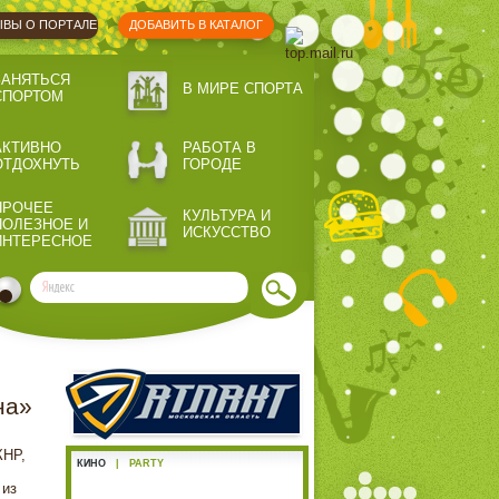
ВЫ О ПОРТАЛЕ
ДОБАВИТЬ В КАТАЛОГ
ЗАНЯТЬСЯ
В МИРЕ СПОРТА
СПОРТОМ
АКТИВНО
РАБОТА В
ОТДОХНУТЬ
ГОРОДЕ
ПРОЧЕЕ
КУЛЬТУРА И
ПОЛЕЗНОЕ И
ИСКУССТВО
ИНТЕРЕСНОЕ
на»
КНР,
КИНО
|
PARTY
 из