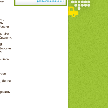
мое
расписание и анонсы
л с
ль
России
ьм «Не
братину.
 В
Дорогие
ан
 «Весь
урсе
, Денис
разить