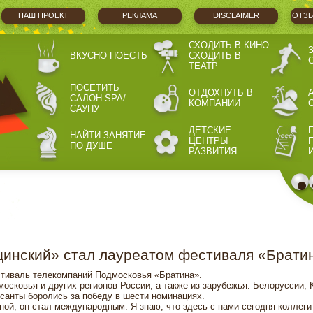
НАШ ПРОЕКТ
РЕКЛАМА
DISCLAIMER
ОТЗЫ
СХОДИТЬ В КИНО
ВКУСНО ПОЕСТЬ
СХОДИТЬ В
ТЕАТР
ПОСЕТИТЬ
ОТДОХНУТЬ В
САЛОН SPA/
КОМПАНИИ
САУНУ
ДЕТСКИЕ
НАЙТИ ЗАНЯТИЕ
ЦЕНТРЫ
ПО ДУШЕ
РАЗВИТИЯ
инский» стал лауреатом фестиваля «Брати
стиваль телекомпаний Подмосковья «Братина».
осковья и других регионов России, а также из зарубежья: Белоруссии, 
рсанты боролись за победу в шести номинациях.
ой, он стал международным. Я знаю, что здесь с нами сегодня коллеги