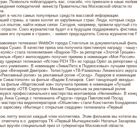
тран. Позвольте поблагодарить вас, спасибо, что приехали в наше люби
раждения победителей министр Правительства Московской области по
на.
дят в число самых популярных средств массовой информации.
шей страны, а также коллег из зарубежных стран. Люди, которые сюда
ся опытом, найти новые связи. Сегодня, например, провели круглый сто
 отрасли. Союз журналистов будет и в будущем поддерживать фестива
аем его лучшим в стране», - заявил председатель Союза журналистов 
» завоевал телеканал WebbOn города Стокгольм за документальный фил
ара Сушко. В качестве приза она получила престижную награду - чашу-
колёс» стала телекомпания «Видное-ТВ» за репортаж «Злотой Грошик».
 фильм «Крест милосердия» получил премию в номинации «Моя Россия».
еду одержал телеканал «Истоки РЕН ТВ» из города Орёл за репортажи «
ного унижения». В номинации «Зима/Лето в Подмосковье» лучшим призн
дии «Вечерний Дмитров». Телестудия «ТВ-Развилка» Ленинского округа
 «Рекламный ролик» за рекламный ролик «Сосед». Лидером в номинации
ие Севастополя» за фильм «Вадим Елизаров. Свет танцующей звезды».
Р за фильм «Мартовский зов» получила премию в номинации «Лучший
онтажёр «ОТВ Серпухов» Михаил Панкратьев за рекламный ролик
нкурсе профессионального мастерства монтажёров «Нелинейка». В конк
у Анна Суница с телеканала «Радуга» города Павловский Посад.
 мастерства видеооператоров «Объектив» стали Константин Бондаренко
ую зарисовку «Мытищи с открытым сердцем» телеканала «Первый
вою лепту вносил каждый член коллектива. Этим фильмом мы хотели вы
 - отметила и.о. директора ТК «Первый Мытищинский» Наталья Захарова.
л вручён специальный приз от губернатора Московской области.