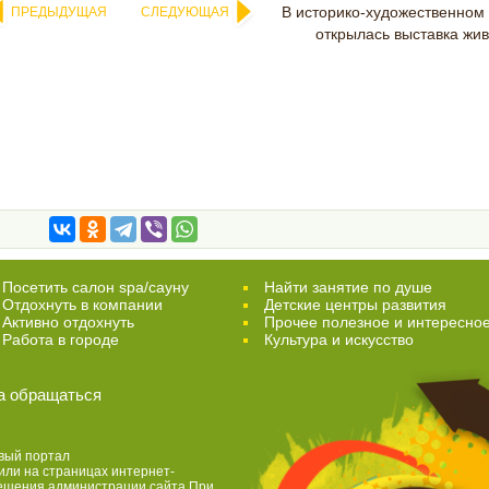
В историко-художественном
ПРЕДЫДУЩАЯ
СЛЕДУЮЩАЯ
открылась выставка жи
Посетить салон spa/сауну
Найти занятие по душе
Отдохнуть в компании
Детские центры развития
Активно отдохнуть
Прочее полезное и интересно
Работа в городе
Культура и искусство
а обращаться
вый портал
или на страницах интернет-
решения администрации сайта.При