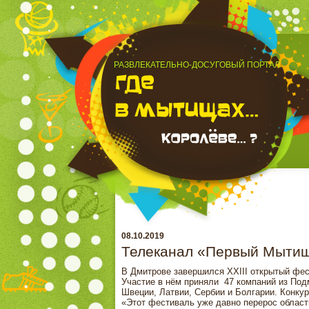
РАЗВЛЕКАТЕЛЬНО-ДОСУГОВЫЙ ПОРТАЛ
08.10.2019
Телеканал «Первый Мытищ
В Дмитрове завершился XXIII открытый фе
Участие в нём приняли 47 компаний из Подм
Швеции, Латвии, Сербии и Болгарии. Конку
«Этот фестиваль уже давно перерос областн