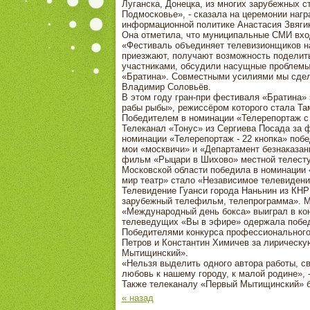
Луганска, Донецка, из многих зарубежных с
Подмосковье», - сказала на церемонии наг
информационной политике Анастасия Звяги
Она отметила, что муниципальные СМИ вхо
«Фестиваль объединяет телевизионщиков на
приезжают, получают возможность поделить
участниками, обсудили насущные проблемы
«Братина». Совместными усилиями мы сдел
Владимир Соловьёв.
В этом году гран-при фестиваля «Братина
рабы рыбы», режиссёром которого стала Там
Победителем в номинации «Телерепортаж с 
Телеканал «Тонус» из Сергиева Посада за
номинации «Телерепортаж - 22 кнопка» поб
мои «москвичи» и «Департамент безнаказан
фильм «Рыцари в Шихово» местной телесту
Московской области победила в номинации
мир театр» стало «Независимое телевиден
Телевидение Гуанси города Наньнин из КН
зарубежный телефильм, телепрограмма». М
«Международный день бокса» выиграл в ко
телеведущих «Вы в эфире» одержала побед
Победителями конкурса профессионального
Петров и Константин Химичев за лирическ
Мытищинский».
«Нельзя выделить одного автора работы, с
любовь к нашему городу, к малой родине»,
Также телеканалу «Первый Мытищинский» бы
« назад