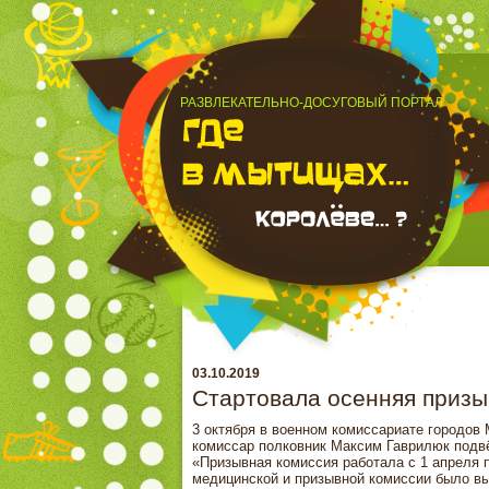
РАЗВЛЕКАТЕЛЬНО-ДОСУГОВЫЙ ПОРТАЛ
03.10.2019
Стартовала осенняя призы
3 октября в военном комиссариате городов
комиссар полковник Максим Гаврилюк подвё
«Призывная комиссия работала с 1 апреля п
медицинской и призывной комиссии было вы