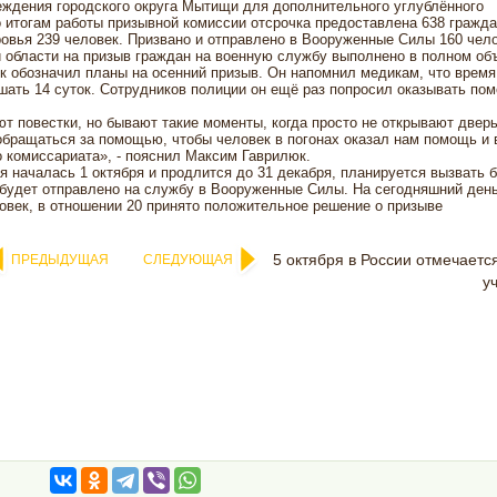
ждения городского округа Мытищи для дополнительного углублённого
о итогам работы призывной комиссии отсрочка предоставлена 638 гражда
овья 239 человек. Призвано и отправлено в Вооруженные Силы 160 чело
 области на призыв граждан на военную службу выполнено в полном об
к обозначил планы на осенний призыв. Он напомнил медикам, что время
ать 14 суток. Сотрудников полиции он ещё раз попросил оказывать по
ют повестки, но бывают такие моменты, когда просто не открывают дверь
бращаться за помощью, чтобы человек в погонах оказал нам помощь и 
го комиссариата», - пояснил Максим Гаврилюк.
я началась 1 октября и продлится до 31 декабря, планируется вызвать 
 будет отправлено на службу в Вооруженные Силы. На сегодняшний ден
век, в отношении 20 принято положительное решение о призыве
5 октября в России отмечаетс
ПРЕДЫДУЩАЯ
СЛЕДУЮЩАЯ
у