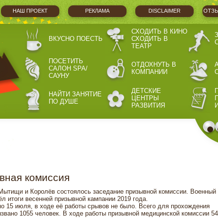
НАШ ПРОЕКТ
РЕКЛАМА
DISCLAIMER
ОТЗЫ
СХОДИТЬ В КИНО
ВКУСНО ПОЕСТЬ
СХОДИТЬ В
ТЕАТР
ПОСЕТИТЬ
ОТДОХНУТЬ В
САЛОН SPA/
КОМПАНИИ
САУНУ
ДЕТСКИЕ
НАЙТИ ЗАНЯТИЕ
ЦЕНТРЫ
ПО ДУШЕ
РАЗВИТИЯ
вная комиссия
 Мытищи и Королёв состоялось заседание призывной комиссии. Военный
л итоги весенней призывной кампании 2019 года.
о 15 июля, в ходе её работы срывов не было. Всего для прохождения
звано 1055 человек. В ходе работы призывной медицинской комиссии 54