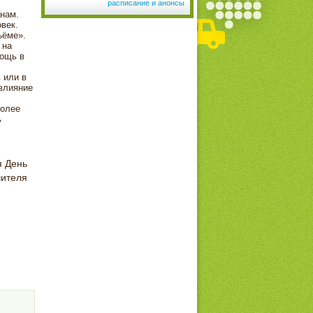
расписание и анонсы
нам.
век.
ъёме».
 на
мощь в
 или в
влияние
более
ь
я День
чителя