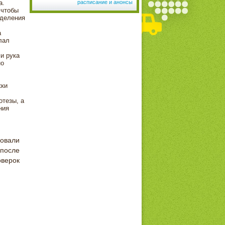
а.
расписание и анонсы
 чтобы
тделения
а
лал
и рука
но
жки
тезы, а
ния
овали
 после
оверок