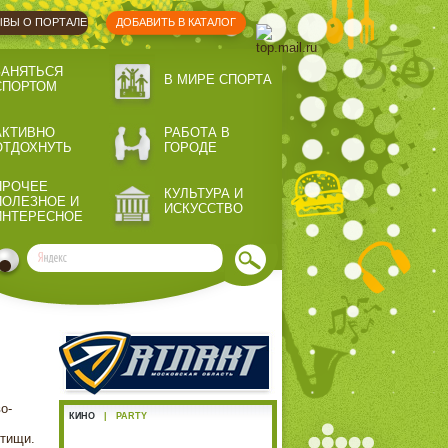
ВЫ О ПОРТАЛЕ
ДОБАВИТЬ В КАТАЛОГ
ЗАНЯТЬСЯ
В МИРЕ СПОРТА
СПОРТОМ
АКТИВНО
РАБОТА В
ОТДОХНУТЬ
ГОРОДЕ
ПРОЧЕЕ
КУЛЬТУРА И
ПОЛЕЗНОЕ И
ИСКУССТВО
ИНТЕРЕСНОЕ
о-
КИНО
|
PARTY
ытищи.