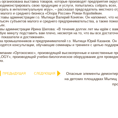
 организована выставка товаров, которые производят предприятия округ
одемонстрировать свою продукцию и услуги, попытались собрать всех,
грать в интеллектуальную игру», – рассказал председатель местного о
малого и среднего бизнеса «Опора России» Роман Коробейкин.
лавы администрации г.о. Мытищи Валерий Конягин. Он напомнил, что н
 тысяч субъектов малого и среднего предпринимательства, а также поже
ьях.
вы администрации Ирина Шилова: «В течение долгих лет мы идём с вам
ую минуту подставить вам плечо, несмотря на то, что вы все достаточ
 показатели и достижения».
за промышленников и предпринимателей г.о. Мытищи Юрий Казанов. Он
оводятся консультации, обучающие семинары и тренинги с целью поддер
мпании «Ортокосмос», производящей высокопрочные и качественные про
OGY», производящей учебно-биологическое оборудование для проведе
ях.
Опасные элементы демонтир
ПРЕДЫДУЩАЯ
СЛЕДУЮЩАЯ
на детских площадках Мытищ
пр