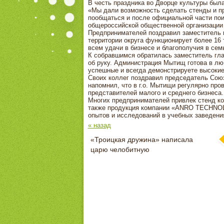
В честь праздника во Дворце культуры была
«Мы дали возможность сделать стенды и пр
пообщаться и после официальной части пои
общероссийской общественной организации 
Предпринимателей поздравил заместитель г
территории округа функционирует более 16
всем удачи в бизнесе и благополучия в сем
К собравшимся обратилась заместитель гла
об руку. Администрация Мытищ готова в люб
успешные и всегда демонстрируете высокие
Своих коллег поздравил председатель Сою
напомнил, что в г.о. Мытищи регулярно пр
представителей малого и среднего бизнеса.
Многих предпринимателей привлек стенд ко
также продукция компании «ANRO TECHNOL
опытов и исследований в учебных заведени
« назад
«Троицкая дружина» написала
царю челобитную