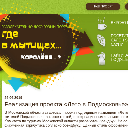
НАШ ПРОЕКТ
ВКУСНО 
РАЗВЛЕКАТЕЛЬНО-ДОСУГОВЫЙ ПОРТАЛ
ПОСЕТИ
САЛОН S
САУНУ
НАЙТИ З
ПО ДУШ
26.06.2019
Реализация проекта «Лето в Подмосковье
В Московской области стартовал проект под единым названием «Лето
жителей Подмосковья, а также гостей, с рекреационными возможност
Комитета по туризму Московской области разработан брендбук. На 
фирменная атрибутика согласно брендбуку. Единый стиль оформлен