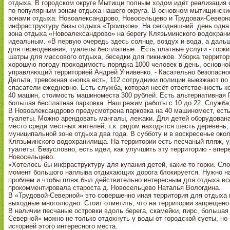
отдыха. В городском округе Мытищи полным ходом идёт реализация об
по популярным зонам отдыха нашего округа. В основном мытищинск
зонами отдыха: Новоалександрово, Новосельцево и Трудовая-Северна
инфраструктуру базы отдыха «Троицкое». На сегодняшний день одна
зона отдыха «Новоалександрово» на берегу Клязьминского водохран
идеальным. «В первую очередь здесь солнце, воздух и вода, а дал
для переодевания, туалеты бесплатные. Есть платные услуги - горки,
шатры для массового отдыха, беседки для пикников. Уборка территор
хорошую погоду проходимость порядка 1000 человек в день, основной
управляющий территорией Андрей Угнивенко. - Касательно безопаснос
Дельта, тревожная кнопка есть, 112 сотрудники полиции выезжают по
спасатели ежедневно. Есть служба, которая несёт ответственность к
40 машин, стоимость машиноместа 300 рублей. Есть альтернативная П
большая бесплатная парковка. Наш режим работы с 10 до 22. Служба 
В Новоалександрово предусмотрена парковка на 40 машиномест, есть
туалеты. Можно арендовать мангалы, лежаки. Для детей оборудована
место среди местных жителей, т.к. рядом находятся шесть деревень,
муниципальной зоне отдыха два года. В субботу и в воскресенье ок
Клязьминского водохранилища. На территории есть песчаный пляж, у
туалеты. Безусловно, есть идеи, как улучшить эту территорию - впер
Новосельцево.
«Хотелось бы инфраструктуру для купания детей, какие-то горки. Сло
момент большого наплыва отдыхающих дорога блокируется. Нужно на
проблем и чтобы пляж был действительно интересным для отдыха всех
прокомментировала староста д. Новосельцево Наталья Вологдина.
В «Трудовой-Северной» это совершенно иная территория для отдыха 
выходные многолюдно. Стоит отметить, что на территории запрещено
В наличии песчаные островки вдоль берега, скамейки, пирс, большая
Северной» можно не только отдохнуть у воды от городской суеты, но 
историей этого интересного места.