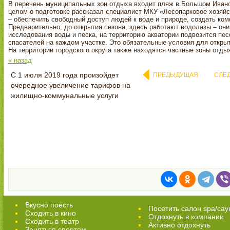
В перечень муниципальных зон отдыха входит пляж в Большом Ивано
целом о подготовке рассказал специалист МКУ «Лесопарковое хозяй
– обеспечить свободный доступ людей к воде и природе, создать ко
Предварительно, до открытия сезона, здесь работают водолазы – он
исследования воды и песка, на территорию акватории подвозится пес
спасателей на каждом участке. Это обязательные условия для откры
На территории городского округа также находятся частные зоны отды
« назад
С 1 июля 2019 года произойдет
ПРЕДЫДУЩАЯ
СЛЕ
очередное увеличение тарифов на
жилищно-коммунальные услуги
Вкусно поесть
Посетить салон spa/сау
Сходить в кино
Отдохнуть в компании
Cходить в театр
Активно отдохнуть
Заняться спортом