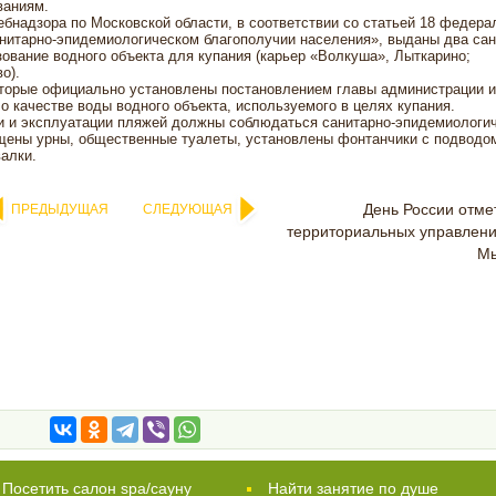
ваниям.
бнадзора по Московской области, в соответствии со статьей 18 федера
анитарно-эпидемиологическом благополучии населения», выданы два сан
ование водного объекта для купания (карьер «Волкуша», Лыткарино;
о).
которые официально установлены постановлением главы администрации 
 качестве воды водного объекта, используемого в целях купания.
и и эксплуатации пляжей должны соблюдаться санитарно-эпидемиологи
щены урны, общественные туалеты, установлены фонтанчики с подводо
алки.
День России отме
ПРЕДЫДУЩАЯ
СЛЕДУЮЩАЯ
территориальных управления
М
Посетить салон spa/сауну
Найти занятие по душе