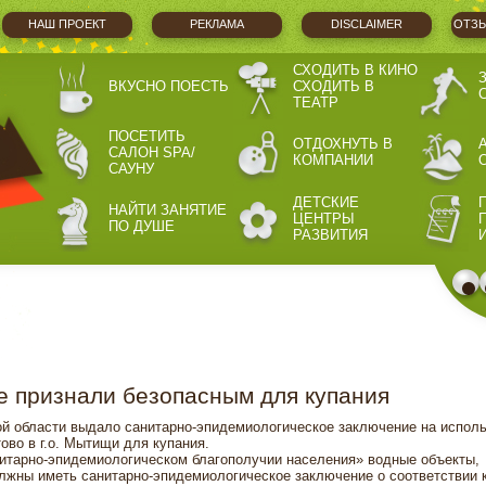
НАШ ПРОЕКТ
РЕКЛАМА
DISCLAIMER
ОТЗЫ
СХОДИТЬ В КИНО
ВКУСНО ПОЕСТЬ
СХОДИТЬ В
ТЕАТР
ПОСЕТИТЬ
ОТДОХНУТЬ В
САЛОН SPA/
КОМПАНИИ
САУНУ
ДЕТСКИЕ
НАЙТИ ЗАНЯТИЕ
ЦЕНТРЫ
ПО ДУШЕ
РАЗВИТИЯ
 признали безопасным для купания
й области выдало санитарно-эпидемиологическое заключение на испол
во в г.о. Мытищи для купания.
анитарно-эпидемиологическом благополучии населения» водные объекты,
лжны иметь санитарно-эпидемиологическое заключение о соответствии 