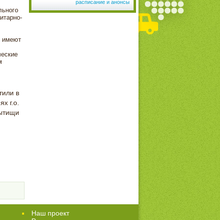
расписание и анонсы
льного
итарно-
и имеют
ческие
м
тили в
х г.о.
ытищи
Наш проект