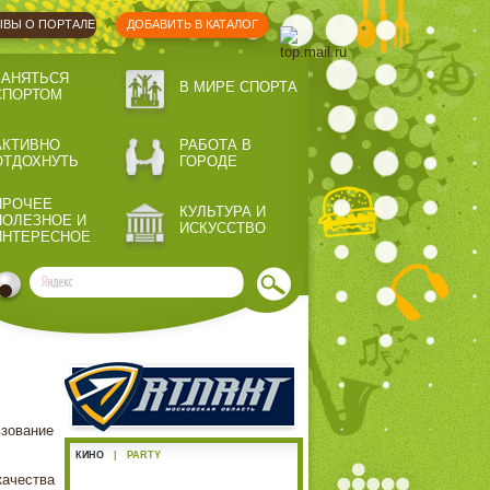
ВЫ О ПОРТАЛЕ
ДОБАВИТЬ В КАТАЛОГ
ЗАНЯТЬСЯ
В МИРЕ СПОРТА
СПОРТОМ
АКТИВНО
РАБОТА В
ОТДОХНУТЬ
ГОРОДЕ
ПРОЧЕЕ
КУЛЬТУРА И
ПОЛЕЗНОЕ И
ИСКУССТВО
ИНТЕРЕСНОЕ
ьзование
КИНО
|
PARTY
качества