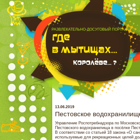
РАЗВЛЕКАТЕЛЬНО-ДОСУГОВЫЙ ПОРТАЛ
13.06.2019
Пестовское водохранилище
Управление Роспотребнадзора по Московско
Пестовского водохранилища в посёлке Песто
В соответствии со статьей 18 закона «О с
используемые для рекреационных целей до