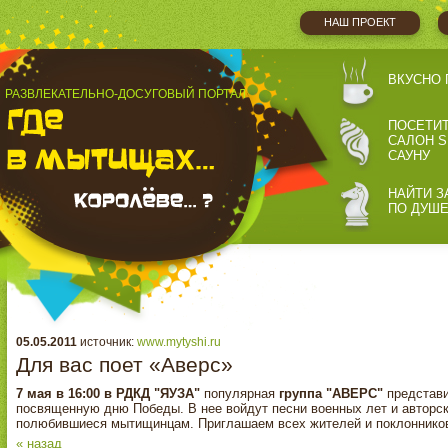
НАШ ПРОЕКТ
ВКУСНО 
РАЗВЛЕКАТЕЛЬНО-ДОСУГОВЫЙ ПОРТАЛ
ПОСЕТИ
САЛОН S
САУНУ
НАЙТИ З
ПО ДУШ
05.05.2011
источник:
www.mytyshi.ru
Для вас поет «Аверс»
7 мая в 16:00 в РДКД "ЯУЗА"
популярная
группа "АВЕРС"
представи
посвященную дню Победы. В нее войдут песни военных лет и авторски
полюбившиеся мытищинцам. Приглашаем всех жителей и поклонников
« назад