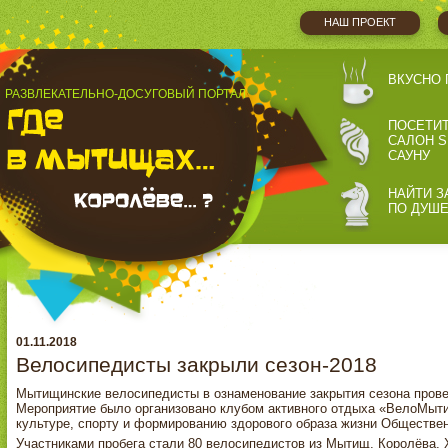
НАШ ПРОЕКТ
ВКУСНО 
РАЗВЛЕКАТЕЛЬНО-ДОСУГОВЫЙ ПОРТАЛ
ПОСЕТИ
САЛОН S
САУНУ
НАЙТИ З
ПО ДУШ
01.11.2018
Велосипедисты закрыли сезон-2018
Мытищинские велосипедисты в ознаменование закрытия сезона прове
Мероприятие было организовано клубом активного отдыха «ВелоМыт
культуре, спорту и формированию здорового образа жизни Обществен
Участниками пробега стали 80 велосипедистов из Мытищ, Королёва,