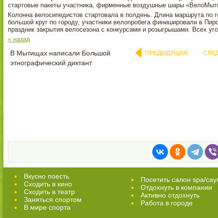
стартовые пакеты участника, фирменные воздушные шары «ВелоМы
Колонна велосипедистов стартовала в полдень. Длина маршрута по 
большой круг по городу, участники велопробега финишировали в Пир
праздник закрытия велосезона с конкурсами и розыгрышами. Всех уг
« назад
В Мытищах написали Большой
ПРЕДЫДУЩАЯ
СЛЕ
этнографический диктант
Вкусно поесть
Посетить салон spa/сау
Сходить в кино
Отдохнуть в компании
Cходить в театр
Активно отдохнуть
Заняться спортом
Работа в городе
В мире спорта