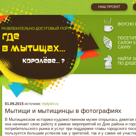
НАШ ПРОЕКТ
ВКУСНО 
РАЗВЛЕКАТЕЛЬНО-ДОСУГОВЫЙ ПОРТАЛ
ПОСЕТИ
САЛОН S
САУНУ
НАЙТИ З
ПО ДУШ
01.09.2015
источник:
mytyshi.ru
Мытищи и мытищинцы в фотографиях
В Мытищинском историко-художественном музее открылась девятая 
она начинает свою работу в рамках мероприятий ко Дню района и гор
потребительского рынка и услуг при поддержке главы городского по
пользуется большим успехом как у зрителей, так и у самих её участн