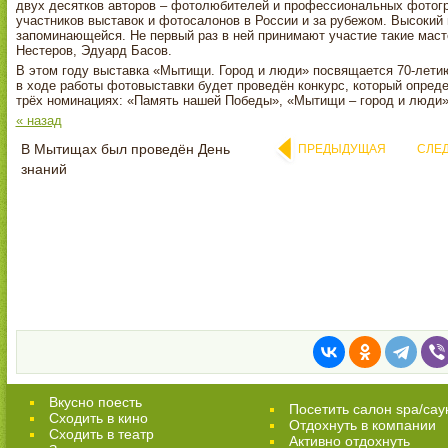
двух десятков авторов – фотолюбителей и профессиональных фотог
участников выставок и фотосалонов в России и за рубежом. Высоки
запоминающейся. Не первый раз в ней принимают участие такие маст
Нестеров, Эдуард Басов.
В этом году выставка «Мытищи. Город и люди» посвящается 70-летию
в ходе работы фотовыставки будет проведён конкурс, который опред
трёх номинациях: «Память нашей Победы», «Мытищи – город и люди»,
« назад
В Мытищах был проведён День
ПРЕДЫДУЩАЯ
СЛЕ
знаний
Вкусно поесть
Посетить салон spa/сау
Сходить в кино
Отдохнуть в компании
Cходить в театр
Активно отдохнуть