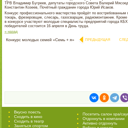
ТРВ Владимир Бугреев, депутаты городского Совета Валерий Мясоедо
Константин Козеев, Почётный гражданин города Юрий Исаков.
Конкурс профессионального мастерства пройдёт по востребованным 
токарь, фрезеровщик, слесарь, газосварщик, радиомонтажник. Кро
в конкурсе участвуют молодые специалисты предприятий города КБ
победителей состоится 16 апреля в День труда.
« назад
Конкурс молодых семей «Семь + я»
ПРЕДЫДУЩАЯ
СЛЕ
Вкусно поесть
Посетить салон spa/сау
Сходить в кино
Отдохнуть в компании
Cходить в театр
Активно отдохнуть
Заняться спортом
Работа в городе