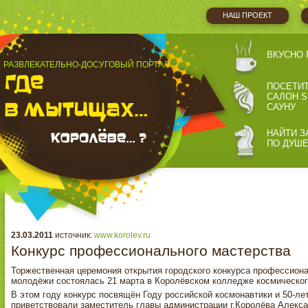
НАШ ПРОЕКТ
ВКУСНО 
РАЗВЛЕКАТЕЛЬНО-ДОСУГОВЫЙ ПОРТАЛ
ПОСЕТИ
САЛОН S
САУНУ
НАЙТИ З
ПО ДУШ
23.03.2011
источник:
www.korolev.ru
Конкурс профессионального мастерства
Торжественная церемония открытия городского конкурса профессиона
молодёжи состоялась 21 марта в Королёвском колледже космическог
В этом году конкурс посвящён Году российской космонавтики и 50-ле
приветствовали заместитель главы администрации г.Королёва Алекса