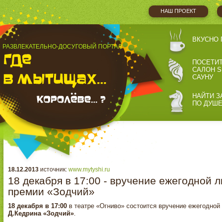
НАШ ПРОЕКТ
ВКУСНО 
РАЗВЛЕКАТЕЛЬНО-ДОСУГОВЫЙ ПОРТАЛ
ПОСЕТИ
САЛОН S
САУНУ
НАЙТИ З
ПО ДУШ
18.12.2013
источник:
www.mytyshi.ru
18 декабря в 17:00 - вручение ежегодной
премии «Зодчий»
18 декабря в 17:00
в театре «Огниво» состоится вручение ежегодной
Д.Кедрина «Зодчий»
.