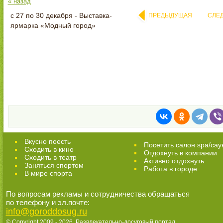
« назад
с 27 по 30 декабря - Выставка-
ПРЕДЫДУЩАЯ
СЛЕ
ярмарка «Модный город»
Вкусно поесть
Посетить салон spa/сау
Сходить в кино
Отдохнуть в компании
Cходить в театр
Активно отдохнуть
Заняться спортом
Работа в городе
В мире спорта
По вопросам рекламы и сотрудничества обращаться
по телефону и эл.почте:
info@goroddosug.ru
© Copyright 2009 - 2026,
Развлекательно-досуговый портал