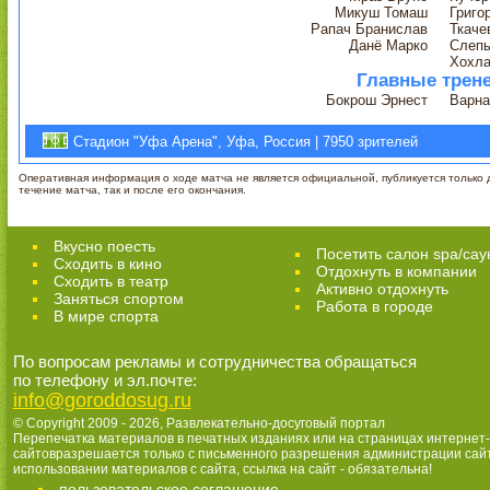
Микуш Томаш
Григо
Рапач Бранислав
Ткаче
Данё Марко
Слеп
Хохла
Главные трен
Бокрош Эрнест
Варна
Стадион "Уфа Арена", Уфа, Россия | 7950 зрителей
Оперативная информация о ходе матча не является официальной, публикуется только д
течение матча, так и после его окончания.
Вкусно поесть
Посетить салон spa/сау
Сходить в кино
Отдохнуть в компании
Cходить в театр
Активно отдохнуть
Заняться спортом
Работа в городе
В мире спорта
По вопросам рекламы и сотрудничества обращаться
по телефону и эл.почте:
info@goroddosug.ru
© Copyright 2009 - 2026,
Развлекательно-досуговый портал
Перепечатка материалов в печатных изданиях или на страницах интернет-
сайтовразрешается только с письменного разрешения администрации сай
использовании материалов с сайта, ссылка на сайт - обязательна!
пользовательское соглашение