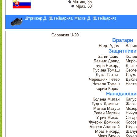
Матиш, 35´
Мраз, 60´
Штриккер Д. (Швейцария), Масси Д. (Швейцария)
Словакия U-20
Вратари
Надь Адам
Васил
Защитники
Багин Эмил
Колед
Баяник Давид
Мирон
Бури Рихард
Дьяко
Русина Томаш
Серге
Лужа Патрик
Ярулл
Черешняк Петер
Дыбле
Нехала Томаш
Несте
Корим Карол
Нападающи
Колена Милан
Капус
Гудеч Доминик
Жарко
Матиш Матуш
Мозер
Ревей Мартин
Ничуш
Угрик Михал
Сигар
Фуерик Доминик
Косов
Биреш Андржей
Якупо
Мраз Рихард
Шалу
Мраз Бруно
Кучер