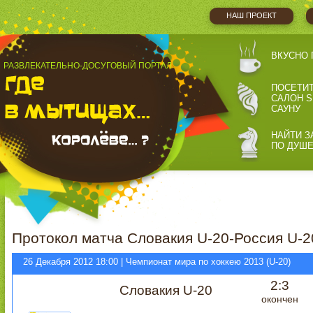
НАШ ПРОЕКТ
ВКУСНО 
РАЗВЛЕКАТЕЛЬНО-ДОСУГОВЫЙ ПОРТАЛ
ПОСЕТИ
САЛОН S
САУНУ
НАЙТИ З
ПО ДУШ
Протокол матча Словакия U-20-Россия U-2
26 Декабря 2012 18:00 | Чемпионат мира по хоккею 2013 (U-20)
2:3
Словакия U-20
окончен