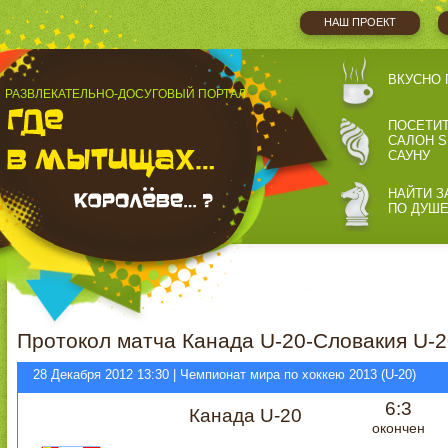
НАШ ПРОЕКТ
ВКУСНО 
РАЗВЛЕКАТЕЛЬНО-ДОСУГОВЫЙ ПОРТАЛ
ПОСЕТИ
САЛОН S
САУНУ
НАЙТИ З
ПО ДУШ
Протокол матча Канада U-20-Словакия U-2
28 Декабря 2012 13:30 | Чемпионат мира по хоккею 2013 (U-20)
6:3
Канада U-20
окончен