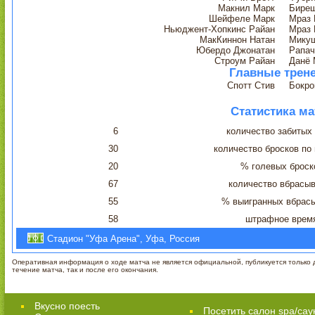
Макнил Марк
Бире
Шейфеле Марк
Мраз 
Ньюджент-Хопкинс Райан
Мраз 
МакКиннон Натан
Мику
Юбердо Джонатан
Рапач
Строум Райан
Данё 
Главные трен
Спотт Стив
Бокро
Статистика ма
6
количество забитых
30
количество бросков по
20
% голевых броск
67
количество вбрасы
55
% выигранных вбрас
58
штрафное врем
Стадион "Уфа Арена", Уфа, Россия
Оперативная информация о ходе матча не является официальной, публикуется только д
течение матча, так и после его окончания.
Вкусно поесть
Посетить салон spa/сау