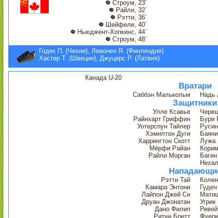
Строум, 23´
Райли, 32´
Рэтти, 36´
Шейфеле, 40´
Ньюджент-Хопкинс, 44´
Строум, 48´
Годек П. (Чехия), Левонен Я. (Финляндия)
Хастер Т. (Швеция), Джуцерс Р. (Латвия)
Канада U-20
Вратари
Саббэн Малькольм
Надь
Защитники
Улле Ксавье
Череш
Райнхарт Гриффин
Бури 
Уотерспун Тайлер
Русин
Хэмилтон Дуги
Баяни
Харрингтон Скотт
Лужа 
Мёрфи Райан
Корим
Райли Морган
Багин
Неха
Нападающи
Рэтти Тай
Колен
Камара Энтони
Гудеч
Лайпон Джей Си
Мати
Друан Джонатан
Угрик
Дано Филип
Ревей
Ритчи Бретт
Фуери