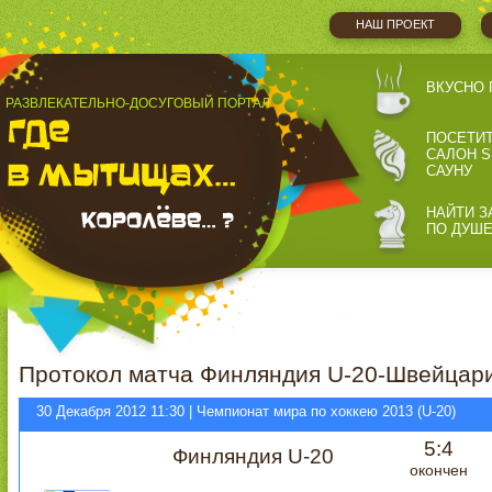
НАШ ПРОЕКТ
ВКУСНО 
РАЗВЛЕКАТЕЛЬНО-ДОСУГОВЫЙ ПОРТАЛ
ПОСЕТИ
САЛОН S
САУНУ
НАЙТИ З
ПО ДУШ
Протокол матча Финляндия U-20-Швейцари
30 Декабря 2012 11:30 | Чемпионат мира по хоккею 2013 (U-20)
5:4
Финляндия U-20
окончен