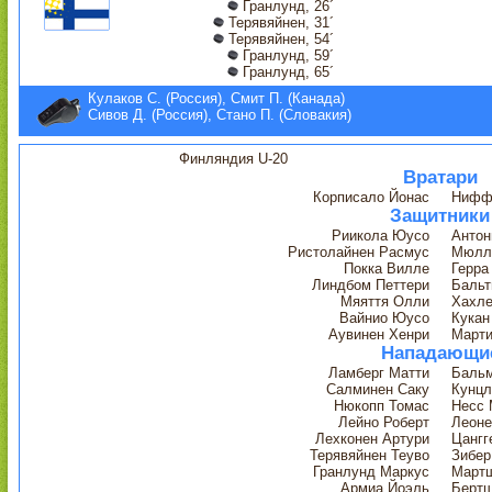
Гранлунд, 26´
Терявяйнен, 31´
Терявяйнен, 54´
Гранлунд, 59´
Гранлунд, 65´
Кулаков С. (Россия), Смит П. (Канада)
Сивов Д. (Россия), Стано П. (Словакия)
Финляндия U-20
Вратари
Корписало Йонас
Нифф
Защитники
Риикола Юусо
Антон
Ристолайнен Расмус
Мюлл
Покка Вилле
Герра
Линдбом Петтери
Бальт
Мяяття Олли
Хахле
Вайнио Юусо
Кукан
Аувинен Хенри
Марти
Нападающи
Ламберг Матти
Бальм
Салминен Саку
Кунцл
Нюкопп Томас
Несс 
Лейно Роберт
Леоне
Лехконен Артури
Цангг
Терявяйнен Теуво
Зибер
Гранлунд Маркус
Мартш
Армиа Йоэль
Бертш