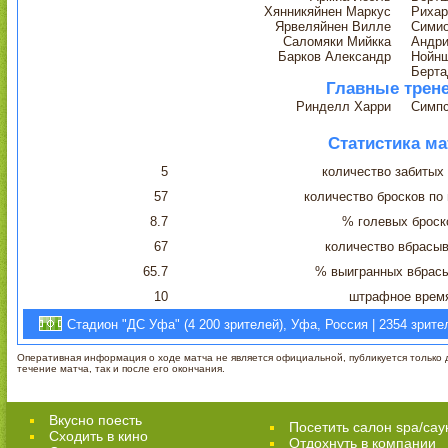
Хянникяйнен Маркус
Рихар
Ярвеляйнен Вилле
Симио
Саломяки Мийкка
Андри
Барков Александр
Нойнш
Берта
Главные трен
Ринделл Харри
Симп
Статистика ма
5
количество забитых
57
количество бросков по
8.7
% голевых броск
67
количество вбрасы
65.7
% выигранных вбрас
10
штрафное врем
Стадион "ДС Уфа" (4 200 зрителей), Уфа, Россия | 2354 зрите
Оперативная информация о ходе матча не является официальной, публикуется только д
течение матча, так и после его окончания.
Вкусно поесть
Посетить салон spa/сау
Сходить в кино
Отдохнуть в компании