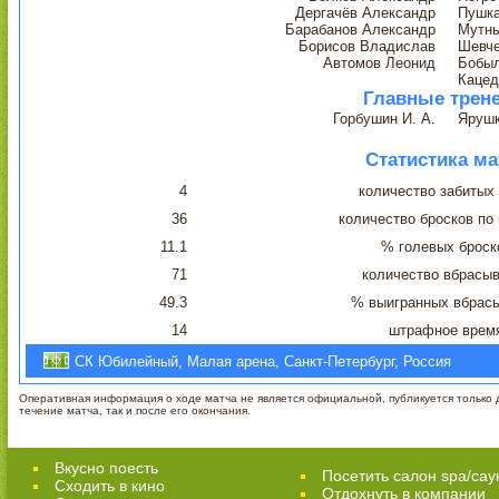
Дергачёв Александр
Пушка
Барабанов Александр
Мутн
Борисов Владислав
Шевче
Автомов Леонид
Бобы
Кацед
Главные трен
Горбушин И. А.
Ярушк
Статистика ма
4
количество забитых
36
количество бросков по
11.1
% голевых броск
71
количество вбрасы
49.3
% выигранных вбрас
14
штрафное врем
СК Юбилейный, Малая арена, Санкт-Петербург, Россия
Оперативная информация о ходе матча не является официальной, публикуется только д
течение матча, так и после его окончания.
Вкусно поесть
Посетить салон spa/сау
Сходить в кино
Отдохнуть в компании