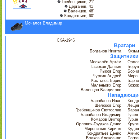
Гребенщиков, 21´
Дергачёв, 41´
Валенцов, 48´
Кондратьев, 60´
Мочалов Владимир
СКА-1946
Вратари
Богданов Никита
Кузьм
Защитники
Москалёв Артём
Орло
Гасюков Даниил
Борун
Рыков Егор
Борчи
Чуркин Андрей
Мирон
Костыгов Борис
Барче
Маленьких Егор
Кожок
Валенцов Владислав
Нападающи
Барабанов Иван
Кондр
Щёлоков Егор
Лещен
Гребенщиков Святослав
Баран
Барабанов Владимир
Гусев
Комаров Виктор
Гурин
Орлович-Грудков Денис
Кругл
Миронишин Кирилл
Кудря
Кондратьев Денис
Акимо
Волков Александр
Погре