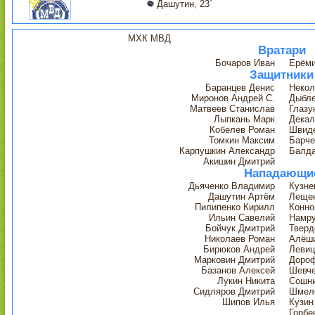
Дашутин, 23´
МХК МВД
Вратари
Бочаров Иван
Ерёми
Защитники
Баранцев Денис
Некол
Миронов Андрей С.
Дыбле
Матвеев Станислав
Глазу
Лыпкань Марк
Декал
Кобелев Роман
Швиде
Томкин Максим
Барче
Карпушкин Александр
Балда
Акишин Дмитрий
Нападающи
Дьяченко Владимир
Кузне
Дашутин Артём
Лещен
Пилипенко Кирилл
Конно
Ильин Савелий
Намр
Бойчук Дмитрий
Тверд
Николаев Роман
Алёши
Бирюков Андрей
Левиц
Марковин Дмитрий
Доро
Базанов Алексей
Шевче
Лукин Никита
Сошни
Сидляров Дмитрий
Шмелё
Шипов Илья
Кузин
Горбе