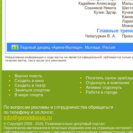
Кадейкин Александр
Маль
Сошников Никита
Шеста
Кузин Эдгар
Кучки
Каюм
Ларио
Можае
Главные трен
Чебатуркин В. А.
Проко
Ледовый дворец «Арена-Мытищи», Мытищи, Россия
Оперативная информация о ходе матча не является официальной, публикуется только д
течение матча, так и после его окончания.
Вкусно поесть
Посетить салон spa/сау
Сходить в кино
Отдохнуть в компании
Cходить в театр
Активно отдохнуть
Заняться спортом
Работа в городе
В мире спорта
По вопросам рекламы и сотрудничества обращаться
по телефону и эл.почте:
info@goroddosug.ru
© Copyright 2009 - 2026,
Развлекательно-досуговый портал
Перепечатка материалов в печатных изданиях или на страницах интернет-
сайтовразрешается только с письменного разрешения администрации сай