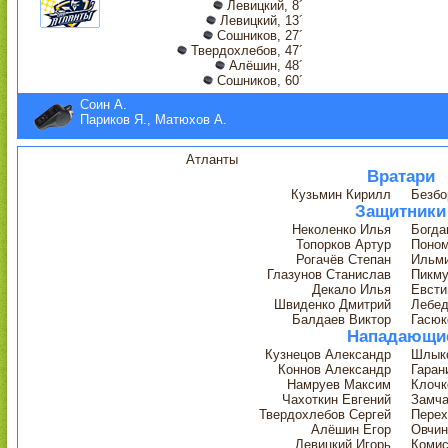
Левицкий, 8´
Левицкий, 13´
Сошников, 27´
Твердохлебов, 47´
Алёшин, 48´
Сошников, 60´
Соин А.
Париков Я., Матюхов А.
Атланты
Вратари
Кузьмин Кирилл
Безбо
Защитники
Неколенко Илья
Богда
Топорков Артур
Поном
Рогачёв Степан
Ильми
Глазунов Станислав
Пикму
Декало Илья
Евсти
Швиденко Дмитрий
Лебед
Балдаев Виктор
Гасюк
Нападающи
Кузнецов Александр
Шлык
Коннов Александр
Гаран
Намруев Максим
Клочк
Чахоткин Евгений
Замча
Твердохлебов Сергей
Перех
Алёшин Егор
Овчин
Левицкий Игорь
Комис