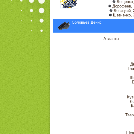
Лещенко,
Дорофеев, 
Левицкий, 
Шевченко, 
Соловьёв Денис
Атланты
Д
Гла
Ш
Б
Куз
Л
К
Твер
Шев