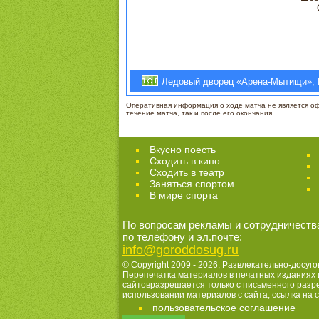
Ледовый дворец «Арена-Мытищи», 
Оперативная информация о ходе матча не является офи
течение матча, так и после его окончания.
Вкусно поесть
Сходить в кино
Cходить в театр
Заняться спортом
В мире спорта
По вопросам рекламы и сотрудничеств
по телефону и эл.почте:
info@goroddosug.ru
© Copyright 2009 - 2026,
Развлекательно-досуго
Перепечатка материалов в печатных изданиях 
сайтовразрешается только с письменного раз
использовании материалов с сайта, ссылка на с
пользовательское соглашение