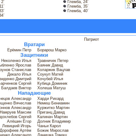
 2´
Глемба, 24´
11´
Глемба, 35´
33´
Глемба, 40´
34´
Патриот
Вратари
Ерёмин Петр
Борарош Марко
Защитники
Неколенко Илья
Травничек Петер
ыбленко Ярослав
Баяник Давид
зунов Станислав
Коларжик Вацлав
Декало Илья
Соукуп Матей
виденко Дмитрий
Кочубей Илья
арченков Сергей
Кубица Доминик
Балдаев Виктор
Холеша Матуш
Нападающие
нецов Александр
Харди Рихард
ещенко Вячеслав
Немеш Бениамин
оннов Александр
Куржитко Мартин
Намруев Максим
Приганц Давид
дохлебов Сергей
Калинач Мартин
Алёшин Егор
Долник Владимир
Левицкий Игорь
Чаньи Карол
Дорофеев Артём
Божик Мирослав
ченко Александр
Данишка Томаш