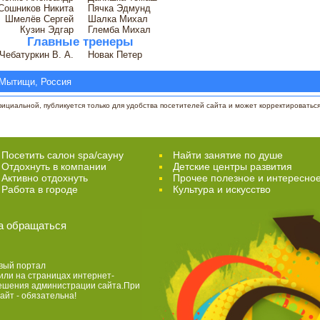
Сошников Никита
Пячка Эдмунд
Шмелёв Сергей
Шалка Михал
Кузин Эдгар
Глемба Михал
Главные тренеры
Чебатуркин В. А.
Новак Петер
Мытищи, Россия
циальной, публикуется только для удобства посетителей сайта и может корректироваться 
Посетить салон spa/сауну
Найти занятие по душе
Отдохнуть в компании
Детские центры развития
Активно отдохнуть
Прочее полезное и интересно
Работа в городе
Культура и искусство
а обращаться
вый портал
или на страницах интернет-
решения администрации сайта.При
айт - обязательна!