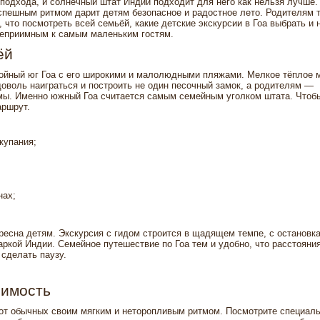
 подхода, и солнечный штат Индии подходит для него как нельзя лучше. 
спешным ритмом дарит детям безопасное и радостное лето. Родителям т
, что посмотреть всей семьёй, какие детские экскурсии в Гоа выбрать и 
степриимным к самым маленьким гостям.
ёй
ойный юг Гоа с его широкими и малолюдными пляжами. Мелкое тёплое 
оволь наиграться и построить не один песочный замок, а родителям —
мы. Именно южный Гоа считается самым семейным уголком штата. Чтоб
аршрут.
купания;
нах;
есна детям. Экскурсия с гидом строится в щадящем темпе, с остановк
аркой Индии. Семейное путешествие по Гоа тем и удобно, что расстояни
сделать паузу.
оимость
от обычных своим мягким и неторопливым ритмом. Посмотрите специал