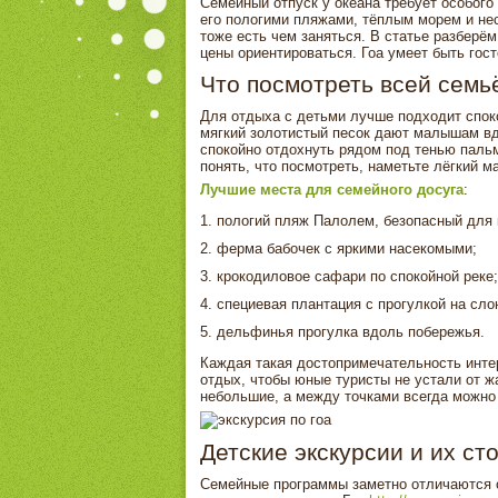
Семейный отпуск у океана требует особого
его пологими пляжами, тёплым морем и не
тоже есть чем заняться. В статье разберём
цены ориентироваться. Гоа умеет быть го
Что посмотреть всей семь
Для отдыха с детьми лучше подходит спок
мягкий золотистый песок дают малышам вд
спокойно отдохнуть рядом под тенью паль
понять, что посмотреть, наметьте лёгкий м
Лучшие места для семейного досуга
:
пологий пляж Палолем, безопасный для 
ферма бабочек с яркими насекомыми;
крокодиловое сафари по спокойной реке;
специевая плантация с прогулкой на сло
дельфинья прогулка вдоль побережья.
Каждая такая достопримечательность интер
отдых, чтобы юные туристы не устали от ж
небольшие, а между точками всегда можно 
Детские экскурсии и их ст
Семейные программы заметно отличаются 