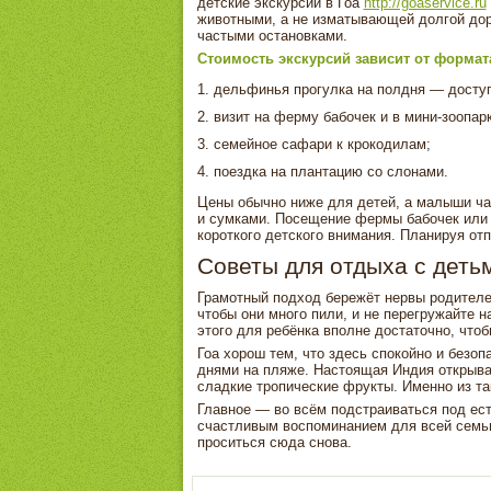
детские экскурсии в Гоа
http://goaservice.ru
животными, а не изматывающей долгой дор
частыми остановками.
Стоимость экскурсий зависит от формата
дельфинья прогулка на полдня — доступ
визит на ферму бабочек и в мини-зоопарк
семейное сафари к крокодилам;
поездка на плантацию со слонами.
Цены обычно ниже для детей, а малыши час
и сумками. Посещение фермы бабочек или 
короткого детского внимания. Планируя отп
Советы для отдыха с деть
Грамотный подход бережёт нервы родителе
чтобы они много пили, и не перегружайте 
этого для ребёнка вполне достаточно, чтоб
Гоа хорош тем, что здесь спокойно и без
днями на пляже. Настоящая Индия открыва
сладкие тропические фрукты. Именно из та
Главное — во всём подстраиваться под есте
счастливым воспоминанием для всей семьи
проситься сюда снова.