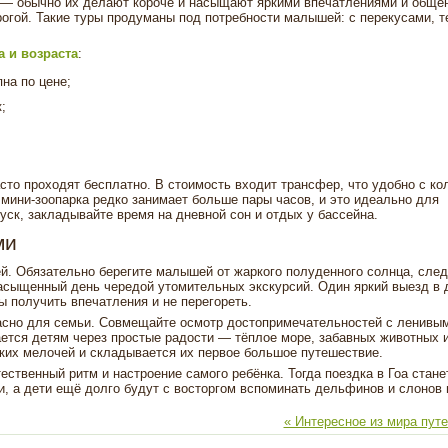
— обычно их делают короче и насыщают яркими впечатлениями и обще
огой. Такие туры продуманы под потребности малышей: с перекусами, т
 и возраста
:
на по цене;
;
то проходят бесплатно. В стоимость входит трансфер, что удобно с ко
мини-зоопарка редко занимает больше пары часов, и это идеально для
уск, закладывайте время на дневной сон и отдых у бассейна.
ми
й. Обязательно берегите малышей от жаркого полуденного солнца, след
насыщенный день чередой утомительных экскурсий. Один яркий выезд в
ы получить впечатления и не перегореть.
опасно для семьи. Совмещайте осмотр достопримечательностей с ленивы
ется детям через простые радости — тёплое море, забавных животных 
ких мелочей и складывается их первое большое путешествие.
ственный ритм и настроение самого ребёнка. Тогда поездка в Гоа стане
, а дети ещё долго будут с восторгом вспоминать дельфинов и слонов 
« Интересное из мира пут