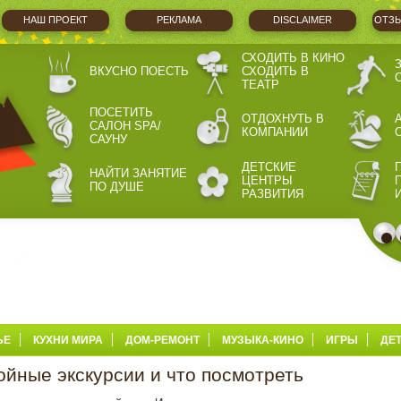
НАШ ПРОЕКТ
РЕКЛАМА
DISCLAIMER
ОТЗЫ
СХОДИТЬ В КИНО
ВКУСНО ПОЕСТЬ
СХОДИТЬ В
ТЕАТР
ПОСЕТИТЬ
ОТДОХНУТЬ В
САЛОН SPA/
КОМПАНИИ
САУНУ
ДЕТСКИЕ
НАЙТИ ЗАНЯТИЕ
ЦЕНТРЫ
ПО ДУШЕ
РАЗВИТИЯ
ЬЕ
КУХНИ МИРА
ДОМ-РЕМОНТ
МУЗЫКА-КИНО
ИГРЫ
ДЕ
койные экскурсии и что посмотреть