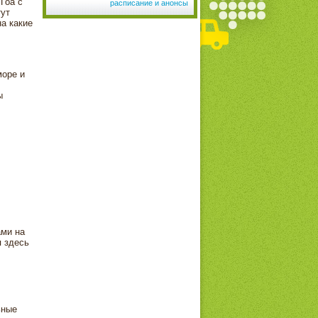
Гоа с
расписание и анонсы
ут
на какие
море и
ы
ами на
я здесь
ьные