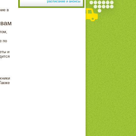
расписание и анонсы
ние в
твам
том,
е по
еты и
дится
хники
Также