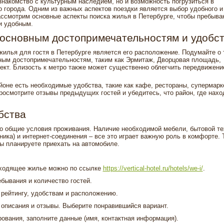
знакомство с культурным наследием, но и возможность погрузиться в
 города. Одним из важных аспектов поездки является выбор удобного и
ссмотрим основные аспекты поиска жилья в Петербурге, чтобы пребыва
и удобным.
 основным достопримечательностям и удобс
илья для гостя в Петербурге является его расположение. Подумайте о 
вным достопримечательностям, таким как Эрмитаж, Дворцовая площадь,
ект. Близость к метро также может существенно облегчить передвижени
айоне есть необходимые удобства, такие как кафе, рестораны, супермарк
Просмотрите отзывы предыдущих гостей и убедитесь, что район, где нахо
.
бства
го общие условия проживания. Наличие необходимой мебели, бытовой те
ика) и интернет-соединения – все это играет важную роль в комфорте. 
вы планируете приехать на автомобиле.
дходящее жилье можно по ссылке
https://vertical-hotel.ru/hotels/we-i/
.
бывания и количество гостей.
 рейтингу, удобствам и расположению.
 описания и отзывы. Выберите понравившийся вариант.
ования, заполните данные (имя, контактная информация).