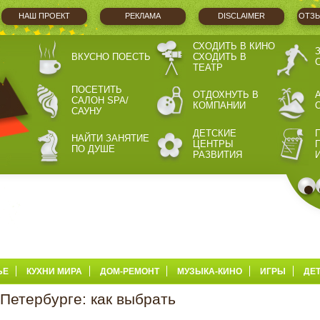
НАШ ПРОЕКТ
РЕКЛАМА
DISCLAIMER
ОТЗЫ
СХОДИТЬ В КИНО
ВКУСНО ПОЕСТЬ
СХОДИТЬ В
ТЕАТР
ПОСЕТИТЬ
ОТДОХНУТЬ В
САЛОН SPA/
КОМПАНИИ
САУНУ
ДЕТСКИЕ
НАЙТИ ЗАНЯТИЕ
ЦЕНТРЫ
ПО ДУШЕ
РАЗВИТИЯ
ЬЕ
КУХНИ МИРА
ДОМ-РЕМОНТ
МУЗЫКА-КИНО
ИГРЫ
ДЕ
 Петербурге: как выбрать