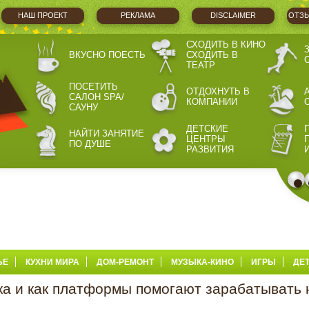
НАШ ПРОЕКТ
РЕКЛАМА
DISCLAIMER
ОТЗЫ
СХОДИТЬ В КИНО
ВКУСНО ПОЕСТЬ
СХОДИТЬ В
ТЕАТР
ПОСЕТИТЬ
ОТДОХНУТЬ В
САЛОН SPA/
КОМПАНИИ
САУНУ
ДЕТСКИЕ
НАЙТИ ЗАНЯТИЕ
ЦЕНТРЫ
ПО ДУШЕ
РАЗВИТИЯ
ЬЕ
КУХНИ МИРА
ДОМ-РЕМОНТ
МУЗЫКА-КИНО
ИГРЫ
ДЕ
ка и как платформы помогают зарабатывать 