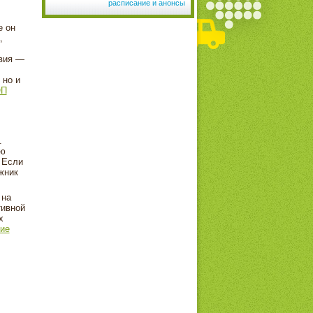
расписание и анонсы
е он
,
твия —
 но и
ОП
.
ую
 Если
жник
 на
тивной
х
ие