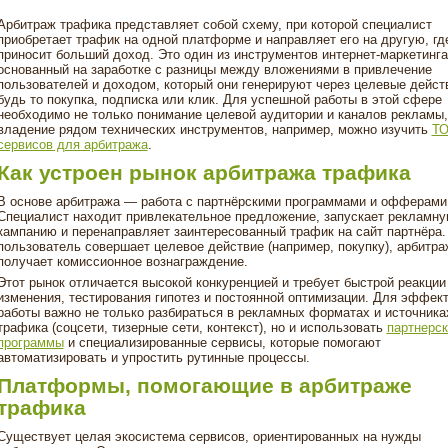
Арбитраж трафика представляет собой схему, при которой специалист
приобретает трафик на одной платформе и направляет его на другую, гд
приносит больший доход. Это один из инструментов интернет-маркетинга
основанный на заработке с разницы между вложениями в привлечение
пользователей и доходом, который они генерируют через целевые дейс
будь то покупка, подписка или клик. Для успешной работы в этой сфере
необходимо не только понимание целевой аудитории и каналов рекламы,
владение рядом технических инструментов, например, можно изучить
Т
сервисов для арбитража
.
Как устроен рынок арбитража трафика
В основе арбитража — работа с партнёрскими программами и офферами
Специалист находит привлекательное предложение, запускает рекламн
кампанию и перенаправляет заинтересованный трафик на сайт партнёра.
пользователь совершает целевое действие (например, покупку), арбитра
получает комиссионное вознаграждение.
Этот рынок отличается высокой конкуренцией и требует быстрой реакции
изменения, тестирования гипотез и постоянной оптимизации. Для эффек
работы важно не только разбираться в рекламных форматах и источника
трафика (соцсети, тизерные сети, контекст), но и использовать
партнерск
программы
и специализированные сервисы, которые помогают
автоматизировать и упростить рутинные процессы.
Платформы, помогающие в арбитраже
трафика
Существует целая экосистема сервисов, ориентированных на нужды