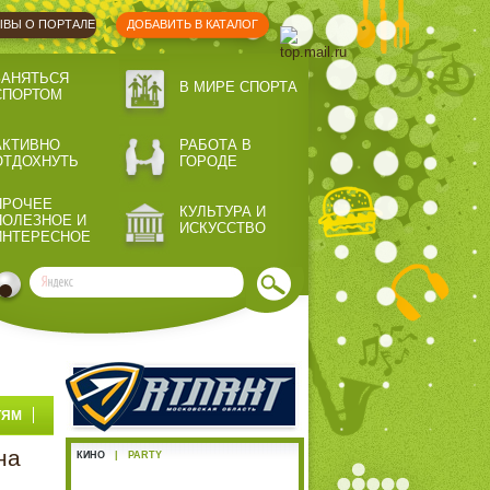
ВЫ О ПОРТАЛЕ
ДОБАВИТЬ В КАТАЛОГ
ЗАНЯТЬСЯ
В МИРЕ СПОРТА
СПОРТОМ
АКТИВНО
РАБОТА В
ОТДОХНУТЬ
ГОРОДЕ
ПРОЧЕЕ
КУЛЬТУРА И
ПОЛЕЗНОЕ И
ИСКУССТВО
ИНТЕРЕСНОЕ
ТЯМ
на
КИНО
|
PARTY