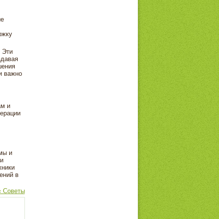
ые
ржку
 Эти
здавая
шения
и важно
ам и
ерации
мы и
и
жники
ений в
« Советы