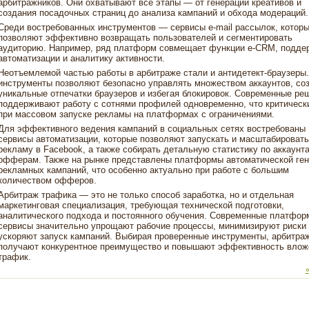
арбитражников. Они охватывают все этапы — от генерации креативов и
создания посадочных страниц до анализа кампаний и обхода модераций.
Среди востребованных инструментов — сервисы e-mail рассылок, котор
позволяют эффективно возвращать пользователей и сегментировать
аудиторию. Например, ряд платформ совмещает функции e-CRM, подде
автоматизации и аналитику активности.
Неотъемлемой частью работы в арбитраже стали и антидетект-браузеры.
инструменты позволяют безопасно управлять множеством аккаунтов, со
уникальные отпечатки браузеров и избегая блокировок. Современные ре
поддерживают работу с сотнями профилей одновременно, что критическ
при массовом запуске рекламы на платформах с ограничениями.
Для эффективного ведения кампаний в социальных сетях востребованы
сервисы автоматизации, которые позволяют запускать и масштабировать
рекламу в Facebook, а также собирать детальную статистику по аккаунт
офферам. Также на рынке представлены платформы автоматической ген
рекламных кампаний, что особенно актуально при работе с большим
количеством офферов.
Арбитраж трафика — это не только способ заработка, но и отдельная
маркетинговая специализация, требующая технической подготовки,
аналитического подхода и постоянного обучения. Современные платфор
сервисы значительно упрощают рабочие процессы, минимизируют риски 
ускоряют запуск кампаний. Выбирая проверенные инструменты, арбитра
получают конкурентное преимущество и повышают эффективность влож
трафик.