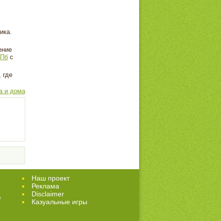
ика.
ение
СПб
с
 где
а и дома
Наш проект
Реклама
Disclaimer
е
Казуальные игры