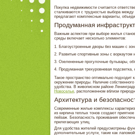
Покупка недвижимости считается ответст
сталкиваются с трудностью выбора между
предлагают комплексные варианты, объеди
Продуманная инфраструкт
Важным аспектом при выборе жилья станови
среды включает несколько элементов:
Благоустроенные дворы без машин с зон
Развитые спортивные зоны с воркаутом 
Озелененные прогулочные бульвары, об
Продуманная трехуровневая подсветка,
Такое пространство оптимально подходит к
окружении природы. Наличие собственного 
удобства. В живописном районе Ленинград
Новоселье
, расположенном вблизи природн
Архитектура и безопаснос
Современные жилые комплексы характериз
из кирпича теплых тонов создают приятное
пейзаж. Безопасность проживания обеспечи
прилегающих улиц.
Для удобства жителей предусмотрены функ
дополнительные услуги, такие как лапомо