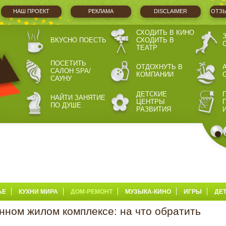
НАШ ПРОЕКТ
РЕКЛАМА
DISCLAIMER
ОТЗЫ
СХОДИТЬ В КИНО
ВКУСНО ПОЕСТЬ
СХОДИТЬ В
ТЕАТР
ПОСЕТИТЬ
ОТДОХНУТЬ В
САЛОН SPA/
КОМПАНИИ
САУНУ
ДЕТСКИЕ
НАЙТИ ЗАНЯТИЕ
ЦЕНТРЫ
ПО ДУШЕ
РАЗВИТИЯ
ЬЕ
КУХНИ МИРА
ДОМ-РЕМОНТ
МУЗЫКА-КИНО
ИГРЫ
ДЕ
нном жилом комплексе: на что обратить