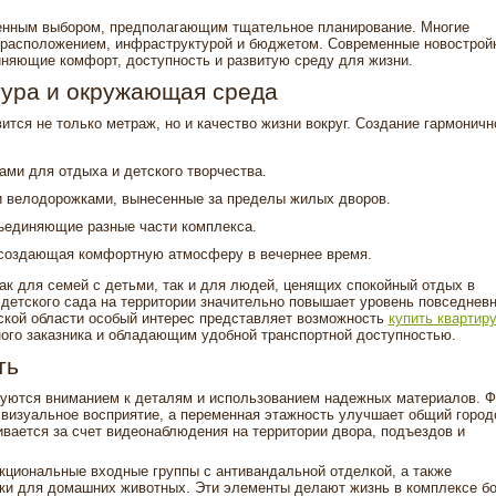
венным выбором, предполагающим тщательное планирование. Многие
 расположением, инфраструктурой и бюджетом. Современные новострой
няющие комфорт, доступность и развитую среду для жизни.
ура и окружающая среда
тся не только метраж, но и качество жизни вокруг. Создание гармоничн
ами для отдыха и детского творчества.
и велодорожками, вынесенные за пределы жилых дворов.
ъединяющие разные части комплекса.
 создающая комфортную атмосферу в вечернее время.
ак для семей с детьми, так и для людей, ценящих спокойный отдых в
детского сада на территории значительно повышает уровень повседневн
ской области особый интерес представляет возможность
купить квартиру
ого заказника и обладающим удобной транспортной доступностью.
ть
уются вниманием к деталям и использованием надежных материалов. 
 визуальное восприятие, а переменная этажность улучшает общий город
вается за счет видеонаблюдения на территории двора, подъездов и
циональные входные группы с антивандальной отделкой, а также
йки для домашних животных. Эти элементы делают жизнь в комплексе б