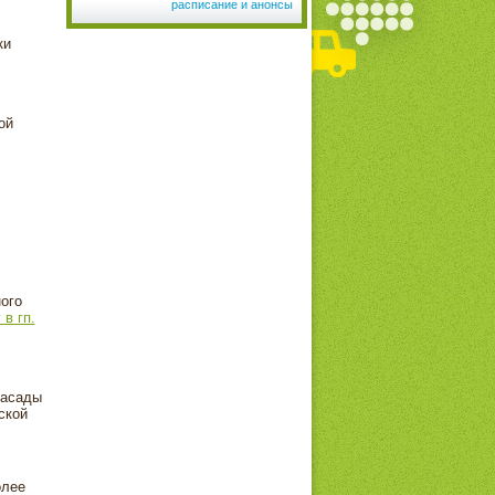
расписание и анонсы
ки
ой
ого
 в гп.
Фасады
ской
олее